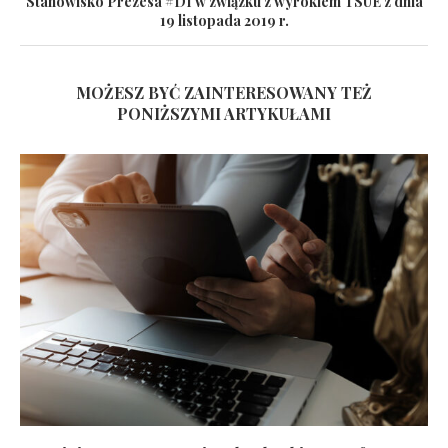
Stanowisko Prezesa #DI w związku z wyrokiem TSUE z dnia
19 listopada 2019 r.
MOŻESZ BYĆ ZAINTERESOWANY TEŻ
PONIŻSZYMI ARTYKUŁAMI