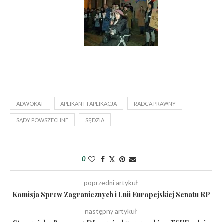
ADWOKAT
APLIKANT I APLIKACJA
RADCA PRAWNY
SĄDY POWSZECHNE
SĘDZIA
0
poprzedni artykuł
Komisja Spraw Zagranicznych i Unii Europejskiej Senatu RP
następny artykuł