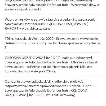
G(Ł)ODNA URZĘDÓWKA [ RAPORT - wpis aktualizowany] -
Stowarzyszenie Adwokackie Defensor Iuris
-
Wzory wniosków w
sprawie stawek z urzędu
Wzory wniosków w sprawie stawek z urzędu - Stowarzyszenie
Adwokackie Defensor Iuris
-
G(Ł)ODNA URZĘDÓWKA [
RAPORT – wpis aktualizowany]
#DI na Igrzyskach Wolności 2022 - Stowarzyszenie Adwokackie
Defensor Iuris
-
Trzy raporty: szukać teorii spiskowych czy działać
?
G(Ł)ODNA URZĘDÓWKA [ RAPORT - wpis aktualizowany] -
Stowarzyszenie Adwokackie Defensor Iuris
-
Obniżenie stawek
adwokackich – refleksje o projekcie rozporządzenia Ministra
Sprawiedliwości z 4 sierpnia 2022 r.
Obniżenie stawek adwokackich - refleksje o projekcie
rozporządzenia Ministra Sprawiedliwości z 4 sierpnia 2022 r. -
Stowarzyszenie Adwokackie Defensor Iuris
-
G(Ł)ODNA
URZĘDÓWKA [ RAPORT – wpis aktualizowany]