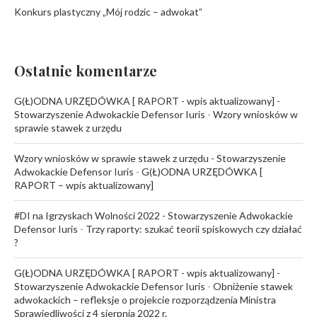
Konkurs plastyczny „Mój rodzic – adwokat”
Ostatnie komentarze
G(Ł)ODNA URZĘDÓWKA [ RAPORT - wpis aktualizowany] -
Stowarzyszenie Adwokackie Defensor Iuris
-
Wzory wniosków w
sprawie stawek z urzędu
Wzory wniosków w sprawie stawek z urzędu - Stowarzyszenie
Adwokackie Defensor Iuris
-
G(Ł)ODNA URZĘDÓWKA [
RAPORT – wpis aktualizowany]
#DI na Igrzyskach Wolności 2022 - Stowarzyszenie Adwokackie
Defensor Iuris
-
Trzy raporty: szukać teorii spiskowych czy działać
?
G(Ł)ODNA URZĘDÓWKA [ RAPORT - wpis aktualizowany] -
Stowarzyszenie Adwokackie Defensor Iuris
-
Obniżenie stawek
adwokackich – refleksje o projekcie rozporządzenia Ministra
Sprawiedliwości z 4 sierpnia 2022 r.