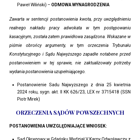
Paweł Wiliński) –
ODMOWA WYNAGRODZENIA
Zawarta w sentencji postanowienia kwota, przy uwzględnieniu
realnego nakładu pracy adwokata w tym postępowaniu
kasacyjnym, została zatem prawidłowa zasądzona. Wskazane w
piśmie obrońcy argumenty, w tym orzeczenia Trybunału
Konstytucyjnego i Sądu Najwyższego zapadłe notabene przed
postanowieniem w tej sprawie, nie zaktualizowały potrzeby
wydania postanowienia uzupełniającego.
Postanowienie Sadu Najwyższego z dnia 25 kwietnia
2024 roku, sygn. akt. II KK 626/23, LEX nr 3715418 (SSN
Piotr Mirek)
ORZECZENIA SĄDÓW POWSZECHNYCH
POSTANOWIENIA UWZGLĘDNIAJĄCE WNIOSEK:
Sąd Okręgowy w Gdańsku Wydział V Karny Odwoławczy z