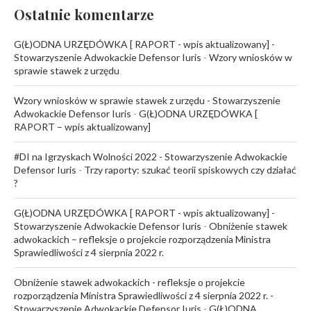
Ostatnie komentarze
G(Ł)ODNA URZĘDÓWKA [ RAPORT - wpis aktualizowany] -
Stowarzyszenie Adwokackie Defensor Iuris
-
Wzory wniosków w
sprawie stawek z urzędu
Wzory wniosków w sprawie stawek z urzędu - Stowarzyszenie
Adwokackie Defensor Iuris
-
G(Ł)ODNA URZĘDÓWKA [
RAPORT – wpis aktualizowany]
#DI na Igrzyskach Wolności 2022 - Stowarzyszenie Adwokackie
Defensor Iuris
-
Trzy raporty: szukać teorii spiskowych czy działać
?
G(Ł)ODNA URZĘDÓWKA [ RAPORT - wpis aktualizowany] -
Stowarzyszenie Adwokackie Defensor Iuris
-
Obniżenie stawek
adwokackich – refleksje o projekcie rozporządzenia Ministra
Sprawiedliwości z 4 sierpnia 2022 r.
Obniżenie stawek adwokackich - refleksje o projekcie
rozporządzenia Ministra Sprawiedliwości z 4 sierpnia 2022 r. -
Stowarzyszenie Adwokackie Defensor Iuris
-
G(Ł)ODNA