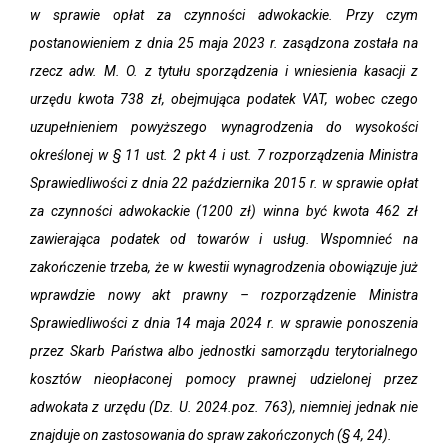
w sprawie opłat za czynności adwokackie. Przy czym
postanowieniem z dnia 25 maja 2023 r. zasądzona została na
rzecz adw. M. O. z tytułu sporządzenia i wniesienia kasacji z
urzędu kwota 738 zł, obejmująca podatek VAT, wobec czego
uzupełnieniem powyższego wynagrodzenia do wysokości
określonej w § 11 ust. 2 pkt 4 i ust. 7 rozporządzenia Ministra
Sprawiedliwości z dnia 22 października 2015 r. w sprawie opłat
za czynności adwokackie (1200 zł) winna być kwota 462 zł
zawierająca podatek od towarów i usług. Wspomnieć na
zakończenie trzeba, że w kwestii wynagrodzenia obowiązuje już
wprawdzie nowy akt prawny – rozporządzenie Ministra
Sprawiedliwości z dnia 14 maja 2024 r. w sprawie ponoszenia
przez Skarb Państwa albo jednostki samorządu terytorialnego
kosztów nieopłaconej pomocy prawnej udzielonej przez
adwokata z urzędu (Dz. U. 2024.poz. 763), niemniej jednak nie
znajduje on zastosowania do spraw zakończonych (§ 4, 24).