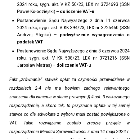
2024 roku, sygn. akt. V KZ 50/23, LEX nr 3724693 (SSN
Paweł Kołodziejski)
– doliczenie VAT-u
Postanowienie Sądu Najwyższego z dnia 11 czerwca
2024 roku, sygn. akt. V KK 394/23, LEX nr 3725460 (SSN
Andrzej Stępka) –
podwyższenie wynagrodzenia o
podatek VAT
Postanowienie Sądu Najwyższego z dnia 3 czerwca 2024
roku, sygn. akt. V KK 508/23, LEX nr 3721216 (SSN
Jarosław Matras) –
doliczenie VAT-u
Fakt „zrównania” stawek opłat za czynności przewidziane w
rozdziałach 2-4 nie ma bowiem żadnego relewantnego
znaczenia dla istnienia w stanie prawnym § 4 ust. 3 wskazanego
rozporządzenia, a skoro tak, to przyznana opłata w tej samej
stawce co dla adwokata z wyboru musi zostać powiększona o
VAT. Takie rozwiązanie zostało zresztą przyjęte w
rozporządzeniu Ministra Sprawiedliwości z dnia 14 maja 2024 r.