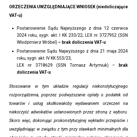
ORZECZENIA UWZGLĘDNIAJĄCE WNIOSEK (niedoliczające
VAT-u)
Postanowienie Sądu Najwyższego z dnia 12 czerwca
2024 roku, sygn. akt. I KK 233/22, LEX nr 3727952 (SSN
Włodzimierz Wróbel)
– brak doliczenia VAT-u
Postanowienie Sądu Najwyższego z dnia 21 maja 2024
roku, sygn. akt. IV KK 553/23,
LEX nr 3718629 (SSN Tomasz Artymiuk) –
brak
doliczenia VAT-u
Stosowanie w tym układzie regulacji niekonstytucyjnego
rozporządzenia, poprzez podwyższanie opłaty o podatek od
towarów i usług skutkowałoby wydawaniem orzeczeń na
niekorzyść adwokatów ustanowionych przez stronę z wyboru.
Skoro więc, dokonując prokonstytucyjnej wykładni przepisów i
uwzględniając w związku z tym przy stawkach minimalnych dla