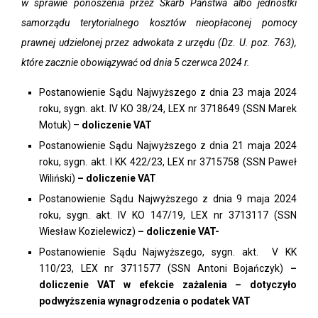
w sprawie ponoszenia przez Skarb Państwa albo jednostki
samorządu terytorialnego kosztów nieopłaconej pomocy
prawnej udzielonej przez adwokata z urzędu (Dz. U. poz. 763),
które zacznie obowiązywać od dnia 5 czerwca 2024 r.
Postanowienie Sądu Najwyższego z dnia 23 maja 2024
roku, sygn. akt. IV KO 38/24, LEX nr 3718649 (SSN Marek
Motuk) –
doliczenie VAT
Postanowienie Sądu Najwyższego z dnia 21 maja 2024
roku, sygn. akt. I KK 422/23, LEX nr 3715758 (SSN Paweł
Wiliński)
– doliczenie VAT
Postanowienie Sądu Najwyższego z dnia 9 maja 2024
roku, sygn. akt. IV KO 147/19, LEX nr 3713117 (SSN
Wiesław Kozielewicz)
– doliczenie VAT-
Postanowienie Sądu Najwyższego, sygn. akt. V KK
110/23, LEX nr 3711577 (SSN Antoni Bojańczyk)
–
doliczenie VAT w efekcie zażalenia – dotyczyło
podwyższenia wynagrodzenia o podatek VAT