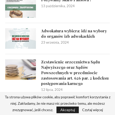
13 października, 2024
Adwokatura wybiera: idź na wybory
do organów izb adwokackich
23 września, 2024
Zestawienie orzecznictwa Sądu
Najwyższego oraz Sądów
Powszechnych w przedmiocie
zastosowania art. 626 par. 2 kodeksu
postępowania karnego
12 lipca, 2024
Ta strona używa plików cookie, aby poprawić komfort korzystania z
niej. Zakładamy, że nie masz nic przeciwko temu, ale możesz
Konkurs plastyczny „Mój rodzic –
adwokat”
zrezygnować, jeśli chcesz.
Akceptuj
Czytaj więcej