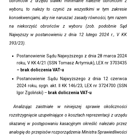
obrońców z urzędu stawki minimalne należne obrońcom z
wyboru, to należy to czynić za wszystkimi w tym zakresie
konsekwencjami, aby nie naruszać zasady równości, tym razem
na niekorzyść obrońców z wyboru (zob. podobnie Sąd
Najwyższy w postanowieniu z dnia 12 lutego 2024 r., V KK
393/23).
Postanowienie Sądu Najwyższego z dnia 28 marca 2024
roku, V KK 4/21 (SSN Tomasz Artymiuk), LEX nr 3703435
– brak doliczenia VAT-u
Postanowienie Sądu Najwyższego z dnia 12 czerwca
2024 roku, sygn. akt. II KK 146/23, LEX nr 3724700 (SSN
Igor Zgoliński) –
brak doliczenia VAT-u
Analizując zaistniałe w niniejszej sprawie okoliczności
rozstrzygnięcie uzupełniające o kosztach reprezentacji z urzędu
skazanej w postępowaniu kasacyjnym określić należało przez
analogię do przepisów rozporządzenia Ministra Sprawiedliwości