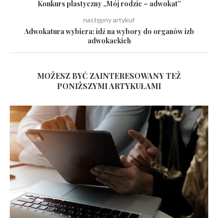
Konkurs plastyczny „Mój rodzic – adwokat”
następny artykuł
Adwokatura wybiera: idź na wybory do organów izb
adwokackich
MOŻESZ BYĆ ZAINTERESOWANY TEŻ
PONIŻSZYMI ARTYKUŁAMI