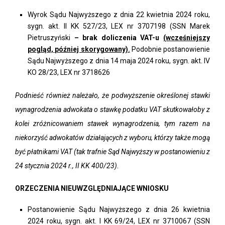
Wyrok Sądu Najwyższego z dnia 22 kwietnia 2024 roku,
sygn. akt. II KK 527/23, LEX nr 3707198 (SSN Marek
Pietruszyński
– brak doliczenia VAT-u
(wcześniejszy
pogląd, później skorygowany).
Podobnie postanowienie
Sądu Najwyższego z dnia 14 maja 2024 roku, sygn. akt. IV
KO 28/23, LEX nr 3718626
Podnieść również należało, że podwyższenie określonej stawki
wynagrodzenia adwokata o stawkę podatku VAT skutkowałoby z
kolei zróżnicowaniem stawek wynagrodzenia, tym razem na
niekorzyść adwokatów działających z wyboru, którzy także mogą
być płatnikami VAT (tak trafnie Sąd Najwyższy w postanowieniu z
24 stycznia 2024 r., II KK 400/23).
ORZECZENIA NIEUWZGLĘDNIAJĄCE WNIOSKU
Postanowienie Sądu Najwyższego z dnia 26 kwietnia
2024 roku, sygn. akt. I KK 69/24, LEX nr 3710067 (SSN