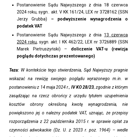
Postanowienie Sądu Najwyższego z dnia 18 czerwca
2024 roku, sygn.. akt. V KK 161/24, LEX nr 3728162 (SSN
Jerzy Grubba)
– podwyższenie wynagrodzenia o
podatek VAT
Postanowienie Sądu Najwyższego z dnia
13 czerwca
2024 roku
, sygn. akt. I KK 462/22, LEX nr 3726889 (SSN
Marek Pietruszyński) –
doliczenie VAT-u (rewizja
poglądu dotychczas prezentowanego)
Teza:
W kontekście tego stwierdzenia, Sąd Najwyższy pragnie
wskazać na rewizję swojego poglądu wyrażonego m.in. w
postanowieniu z 14 maja 2024 r.,
IV KO 28/23
, zgodnie z którym
zasądzając na rzecz obrońcy z urzędu tytułem uzupełnienia
kosztów obrony określoną kwotę wynagrodzenia, nie
powiększono jej o należny podatek VAT, uznając, że przepisy
rozporządzenia z 22 października 2015 r. w sprawie opłat za
czynności adwokackie (Dz. U. z 2023 r. poz. 1964) – wedle