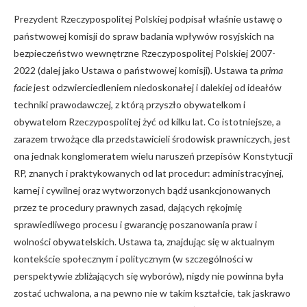
Prezydent Rzeczypospolitej Polskiej podpisał właśnie ustawę o
państwowej komisji do spraw badania wpływów rosyjskich na
bezpieczeństwo wewnętrzne Rzeczypospolitej Polskiej 2007-
2022 (dalej jako Ustawa o państwowej komisji). Ustawa ta
prima
facie
jest odzwierciedleniem niedoskonałej i dalekiej od ideałów
techniki prawodawczej, z którą przyszło obywatelkom i
obywatelom Rzeczypospolitej żyć od kilku lat. Co istotniejsze, a
zarazem trwożące dla przedstawicieli środowisk prawniczych, jest
ona jednak konglomeratem wielu naruszeń przepisów Konstytucji
RP, znanych i praktykowanych od lat procedur: administracyjnej,
karnej i cywilnej oraz wytworzonych bądź usankcjonowanych
przez te procedury prawnych zasad, dających rękojmię
sprawiedliwego procesu i gwarancję poszanowania praw i
wolności obywatelskich. Ustawa ta, znajdując się w aktualnym
kontekście społecznym i politycznym (w szczególności w
perspektywie zbliżających się wyborów), nigdy nie powinna była
zostać uchwalona, a na pewno nie w takim kształcie, tak jaskrawo