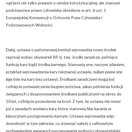
sąd jest nie tylko prawem o randze konstytucyjnej, ale stanowi
podstawowe prawo człowieka określone w art. 6 ust. 1
Europejskiej Konwencji o Ochronie Praw Człowieka i
Podstawowych Wolności.
Dalej, ustawa o państwowej komisji wprowadza nowy środek
represji wobec obywateli RP, tj. tzw. środki zaradcze, pełniące
funkcję kary bądź środka karnego. Stanowią one, naszym zdaniem,
przykład wprowadzenia kary nieznanej ustawie,
nullum poena sine
lege
(nie ma kary bez ustawy). Środkami zaradczymi mogą być
cofnięcie poświadczenia bezpieczeństwa, zakaz pełnienia funkcji
związanych z dysponowaniem środkami publicznymi na okres do
10 lat, cofnięcie pozwolenia na broń. Z tym, że ustawa nie mówi
już o zasadach wymiaru kary, które stanowią filar karania w
klasycznym postępowaniu karnym. Ustawa wprowadza więc
dowolność w tym zakresie, co zrównać należy z całkowitym
pozbawieniem gwarancji poszanowania wolności obywatelskiej.