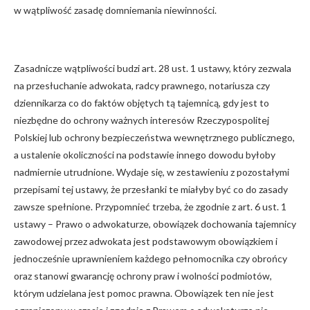
w wątpliwość zasadę domniemania niewinności.
Zasadnicze wątpliwości budzi art. 28 ust. 1 ustawy, który zezwala
na przesłuchanie adwokata, radcy prawnego, notariusza czy
dziennikarza co do faktów objętych tą tajemnicą, gdy jest to
niezbędne do ochrony ważnych interesów Rzeczypospolitej
Polskiej lub ochrony bezpieczeństwa wewnętrznego publicznego,
a ustalenie okoliczności na podstawie innego dowodu byłoby
nadmiernie utrudnione. Wydaje się, w zestawieniu z pozostałymi
przepisami tej ustawy, że przesłanki te miałyby być co do zasady
zawsze spełnione. Przypomnieć trzeba, że zgodnie z art. 6 ust. 1
ustawy – Prawo o adwokaturze, obowiązek dochowania tajemnicy
zawodowej przez adwokata jest podstawowym obowiązkiem i
jednocześnie uprawnieniem każdego pełnomocnika czy obrońcy
oraz stanowi gwarancję ochrony praw i wolności podmiotów,
którym udzielana jest pomoc prawna. Obowiązek ten nie jest