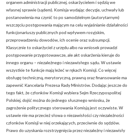
organem administracji publicznej, oskarżycielem i sędzią we
własnej sprawie (sądem). Komisja wydając decyzje, uchwały lub
postanowienia ma czynić to po samodzielnym (autorytarnym)
wszczęciu postępowania mającym na celu wyjaśnianie działalności
funkcjonariuszy publicznych pod wpływem rosyjskim,
przeprowadzeniu dowodów, ich ocenie oraz subsumpcji.
Klasycznie to oskarżyciel z urzędu albo na wniosek prowadzi
postępowanie przygotowawcze, ale akt oskarżenia kieruje do
innego organu – niezależnego i niezawisłego sądu. W ustawie
wszystkie te funkcje mają leżeć w rękach Komisji. Co więcej
obsługę techniczną, merytoryczną, prawną oraz finansowanie ma
zapewnić Kancelaria Prezesa Rady Ministrów. Dodając jeszcze do
tego fakt, że członków Komisji wybiera Sejm Rzeczypospolitej
Polskiej, dojść można do jednego słusznego wniosku, że
zagrożenie politycznego sterowania Komisją jest oczywiste. W
ustawie nie ma przecież słowa o niezawisłości czy niezależności
członków Komisji w niej orzekających, przeciwnie do sędziów.
Prawo do uzyskania rozstrzygnięcia przez niezależny i niezawisły