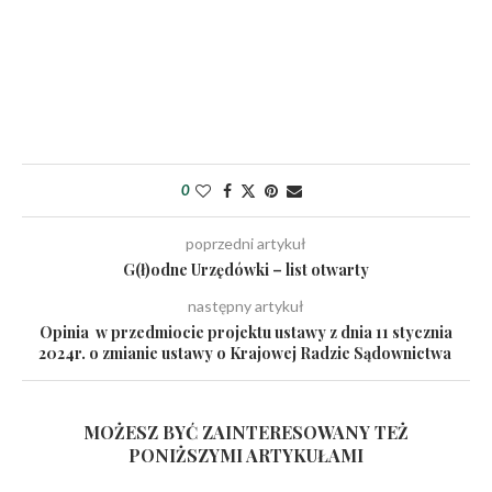
0
poprzedni artykuł
G(ł)odne Urzędówki – list otwarty
następny artykuł
Opinia w przedmiocie projektu ustawy z dnia 11 stycznia
2024r. o zmianie ustawy o Krajowej Radzie Sądownictwa
MOŻESZ BYĆ ZAINTERESOWANY TEŻ
PONIŻSZYMI ARTYKUŁAMI