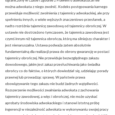
ograniczony w czasie i zgodnie z Prawem o adwokaturze nie
można adwokata z niego zwolnić. Kodeks postępowania karnego
przewiduje możliwość zwolnienia z tajemnicy adwokackiej, ale przy
spełnieniu innych, o wiele węższych znaczeniowo przesłanek, a
nadto rozróżnia tajemnicę zawodową od tajemnicy obrończej. W
ustawie nie dostrzeżono tymczasem, że tajemnica zawodowa jest
czymś innym niż tajemnica obrończa, którą ma silniejszy charakter i
jest nienaruszalna. Ustawa podważa zatem absolutnie
fundamentalną dla realizacji prawa do obrony gwarancję w postaci
tajemnicy obrończej. Nie przewiduje bezwzględnego zakazu
dowodowego, jakim jest zakaz przesłuchiwania jako świadka
obrońcy co do faktów, o których dowiedział się, udzielając porady
prawnej lub prowadząc sprawę. W państwie prawa
obowiązywanie tego zakazu nie budzi żadnych wątpliwości.
Rozszerzenie możliwości zwalniania adwokata z zachowania
tajemnicy zawodowej, a więc i obrończej, nie może uzyskać
aprobaty środowiska adwokackiego i stanowi istotną próbę
ingerencji w niezależność adwokata w wykonywaniu swojej pracy