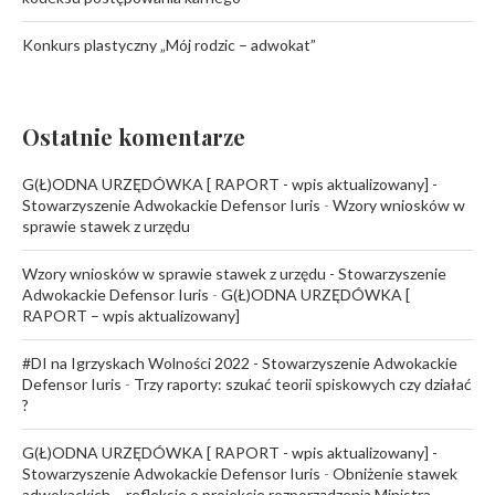
Konkurs plastyczny „Mój rodzic – adwokat”
Ostatnie komentarze
G(Ł)ODNA URZĘDÓWKA [ RAPORT - wpis aktualizowany] -
Stowarzyszenie Adwokackie Defensor Iuris
-
Wzory wniosków w
sprawie stawek z urzędu
Wzory wniosków w sprawie stawek z urzędu - Stowarzyszenie
Adwokackie Defensor Iuris
-
G(Ł)ODNA URZĘDÓWKA [
RAPORT – wpis aktualizowany]
#DI na Igrzyskach Wolności 2022 - Stowarzyszenie Adwokackie
Defensor Iuris
-
Trzy raporty: szukać teorii spiskowych czy działać
?
G(Ł)ODNA URZĘDÓWKA [ RAPORT - wpis aktualizowany] -
Stowarzyszenie Adwokackie Defensor Iuris
-
Obniżenie stawek
adwokackich – refleksje o projekcie rozporządzenia Ministra