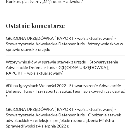
Konkurs plastyczny „Mój rodzic – adwokat”
Ostatnie komentarze
G(Ł)ODNA URZĘDÓWKA [ RAPORT - wpis aktualizowany] -
Stowarzyszenie Adwokackie Defensor Iuris
-
Wzory wniosków w
sprawie stawek z urzędu
Wzory wniosków w sprawie stawek z urzędu - Stowarzyszenie
Adwokackie Defensor Iuris
-
G(Ł)ODNA URZĘDÓWKA [
RAPORT – wpis aktualizowany]
#DI na Igrzyskach Wolności 2022 - Stowarzyszenie Adwokackie
Defensor Iuris
-
Trzy raporty: szukać teorii spiskowych czy działać
?
G(Ł)ODNA URZĘDÓWKA [ RAPORT - wpis aktualizowany] -
Stowarzyszenie Adwokackie Defensor Iuris
-
Obniżenie stawek
adwokackich – refleksje o projekcie rozporządzenia Ministra
Sprawiedliwości z 4 sierpnia 2022 r.