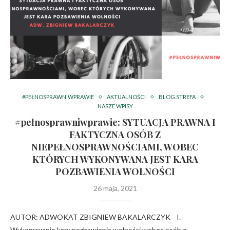
#PEŁNOSPRAWNIWPRAWIE
AKTUALNOŚCI
BLOG.STREFA
NASZE WPISY
#pełnosprawniwprawie: SYTUACJA PRAWNA I
FAKTYCZNA OSÓB Z
NIEPEŁNOSPRAWNOŚCIAMI, WOBEC
KTÓRYCH WYKONYWANA JEST KARA
POZBAWIENIA WOLNOŚCI
26 maja, 2021
AUTOR: ADWOKAT ZBIGNIEW BAKALARCZYK I.
Wykonywanie kary pozbawienia wolności wobec osób z