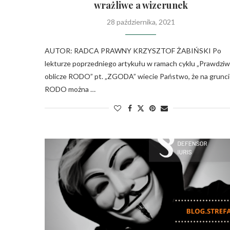
wrażliwe a wizerunek
28 października, 2021
AUTOR: RADCA PRAWNY KRZYSZTOF ŻABIŃSKI Po
lekturze poprzedniego artykułu w ramach cyklu „Prawdzi
oblicze RODO” pt. „ZGODA” wiecie Państwo, że na grunc
RODO można …