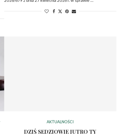
2016/679 z dnia 27 kwietnia 2016 r. w sprawie …
AKTUALNOŚCI
DZIŚ SĘDZIOWIE JUTRO TY