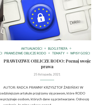
AKTUALNOŚCI
BLOG.STREFA
CI
PRAWDZIWE OBLICZE RODO
TEMATY
WPISY GOŚCI
PRAWDZIWE OBLICZE RODO: Poznaj swoje
prawa
25 listopada, 2021
AUTOR: RADCA PRAWNY KRZYSZTOF ŻABIŃSKI W
ące
dzisiejszym artykule przyjrzymy się prawom, które RODO
ne
przyznaje osobom, których dane są przetwarzane. Odnoszę
wrażenie, że mimo upływu ponad …