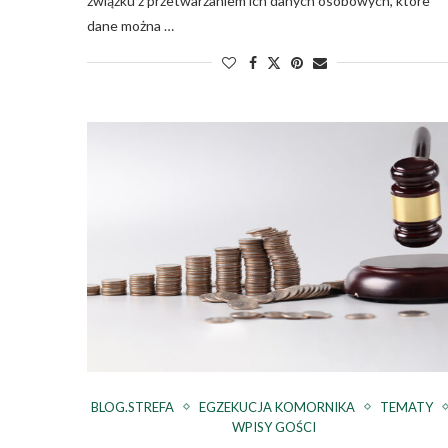
związku z przetwarzaniem ich danych osobowych, które
dane można …
BLOG.STREFA
EGZEKUCJA KOMORNIKA
TEMATY
WPISY GOŚCI