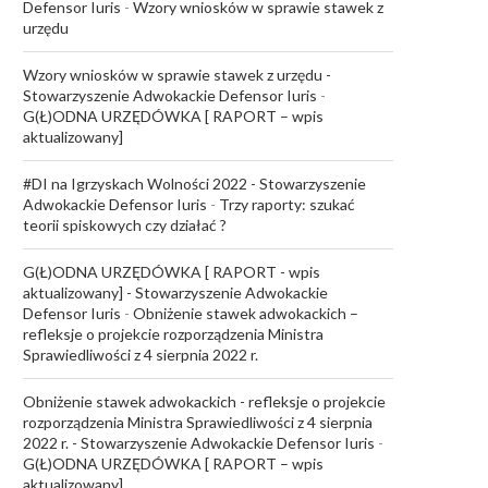
Defensor Iuris
-
Wzory wniosków w sprawie stawek z
urzędu
Wzory wniosków w sprawie stawek z urzędu -
Stowarzyszenie Adwokackie Defensor Iuris
-
G(Ł)ODNA URZĘDÓWKA [ RAPORT – wpis
aktualizowany]
#DI na Igrzyskach Wolności 2022 - Stowarzyszenie
Adwokackie Defensor Iuris
-
Trzy raporty: szukać
teorii spiskowych czy działać ?
G(Ł)ODNA URZĘDÓWKA [ RAPORT - wpis
aktualizowany] - Stowarzyszenie Adwokackie
Defensor Iuris
-
Obniżenie stawek adwokackich –
refleksje o projekcie rozporządzenia Ministra
Sprawiedliwości z 4 sierpnia 2022 r.
Obniżenie stawek adwokackich - refleksje o projekcie
rozporządzenia Ministra Sprawiedliwości z 4 sierpnia
2022 r. - Stowarzyszenie Adwokackie Defensor Iuris
-
G(Ł)ODNA URZĘDÓWKA [ RAPORT – wpis
aktualizowany]