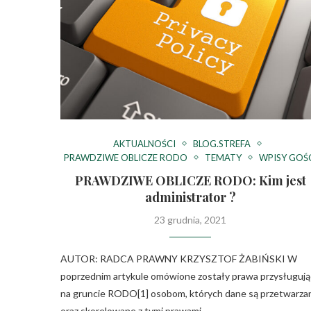
AKTUALNOŚCI
BLOG.STREFA
PRAWDZIWE OBLICZE RODO
TEMATY
WPISY GOŚ
PRAWDZIWE OBLICZE RODO: Kim jest
administrator ?
23 grudnia, 2021
AUTOR: RADCA PRAWNY KRZYSZTOF ŻABIŃSKI W
poprzednim artykule omówione zostały prawa przysługuj
na gruncie RODO[1] osobom, których dane są przetwarza
oraz skorelowane z tymi prawami …