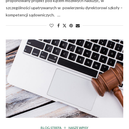
proponowany projekt pod kątem możliwych nadużyć, w
szczególności upatrywanych w powierzeniu dyrektorowi szkoły –
kompetencji sądowniczych. …
BLOG.STREFA
NASZE WPISY