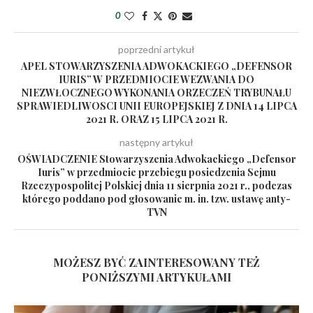
0
poprzedni artykuł
APEL STOWARZYSZENIA ADWOKACKIEGO „DEFENSOR
IURIS” W PRZEDMIOCIE WEZWANIA DO
NIEZWŁOCZNEGO WYKONANIA ORZECZEŃ TRYBUNAŁU
SPRAWIEDLIWOSCI UNII EUROPEJSKIEJ Z DNIA 14 LIPCA
2021 R. ORAZ 15 LIPCA 2021 R.
następny artykuł
OŚWIADCZENIE Stowarzyszenia Adwokackiego „Defensor
Iuris” w przedmiocie przebiegu posiedzenia Sejmu
Rzeczypospolitej Polskiej dnia 11 sierpnia 2021 r., podczas
którego poddano pod głosowanie m. in. tzw. ustawę anty-
TVN
MOŻESZ BYĆ ZAINTERESOWANY TEŻ
PONIŻSZYMI ARTYKUŁAMI