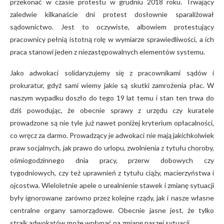
przekonać w czasie protestu w grudniu 2018 roku. Trwający
zaledwie kilkanaście dni protest dosłownie sparaliżował
sądownictwo. Jest to oczywiste, albowiem protestujący
pracownicy pełnią istotną rolę w wymiarze sprawiedliwości, a ich
praca stanowi jeden z niezastępowalnych elementów systemu.
Jako adwokaci solidaryzujemy się z pracownikami sądów i
prokuratur, gdyż sami wiemy jakie są skutki zamrożenia płac. W
naszym wypadku doszło do tego 19 lat temu i stan ten trwa do
dziś powodując, że obecnie sprawy z urzędu czy kuratele
prowadzone są nie tyle już nawet poniżej kryterium opłacalności,
co wręcz za darmo. Prowadzący je adwokaci nie mają jakichkolwiek
praw socjalnych, jak prawo do urlopu, zwolnienia z tytułu choroby,
ośmiogodzinnego dnia pracy, przerw dobowych czy
tygodniowych, czy też uprawnień z tytułu ciąży, macierzyństwa i
ojcostwa. Wieloletnie apele o urealnienie stawek i zmianę sytuacji
były ignorowane zarówno przez kolejne rządy, jak i nasze własne
centralne organy samorządowe. Obecnie jasne jest, że tylko
strajk adwokatów może wpłynąć na zmianę naszej sytuacji.