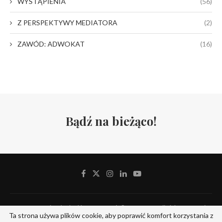
WYSTĄPIENIA
(56)
Z PERSPEKTYWY MEDIATORA
(2)
ZAWÓD: ADWOKAT
(16)
Bądź na bieżąco!
Stowarzyszenie Adwokackie Defensor Iuris © 2019-2024. All Rights Reserved.
Ta strona używa plików cookie, aby poprawić komfort korzystania z
Designed and Developed by
ITserv.pl