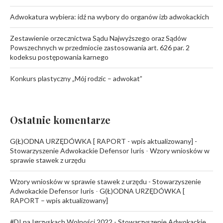
Adwokatura wybiera: idź na wybory do organów izb adwokackich
Zestawienie orzecznictwa Sądu Najwyższego oraz Sądów
Powszechnych w przedmiocie zastosowania art. 626 par. 2
kodeksu postępowania karnego
Konkurs plastyczny „Mój rodzic – adwokat”
Ostatnie komentarze
G(Ł)ODNA URZĘDÓWKA [ RAPORT - wpis aktualizowany] -
Stowarzyszenie Adwokackie Defensor Iuris
-
Wzory wniosków w
sprawie stawek z urzędu
Wzory wniosków w sprawie stawek z urzędu - Stowarzyszenie
Adwokackie Defensor Iuris
-
G(Ł)ODNA URZĘDÓWKA [
RAPORT – wpis aktualizowany]
#DI na Igrzyskach Wolności 2022 - Stowarzyszenie Adwokackie