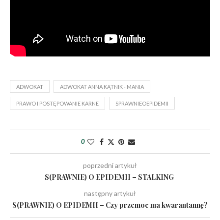
ADWOKAT
ADWOKAT ANNA KĄTNIK - MANIA
PRAWO I POSTĘPOWANIE KARNE
SPRAWNIEOEPIDEMII
0
poprzedni artykuł
S(PRAWNIE) O EPIDEMII – STALKING
następny artykuł
S(PRAWNIE) O EPIDEMII – Czy przemoc ma kwarantannę?