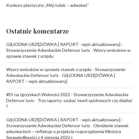
Konkurs plastyczny „Mój rodzic – adwokat”
Ostatnie komentarze
G(Ł)ODNA URZĘDÓWKA [ RAPORT - wpis aktualizowany] -
Stowarzyszenie Adwokackie Defensor Iuris
-
Wzory wniosków w
sprawie stawek z urzędu
Wzory wniosków w sprawie stawek z urzędu - Stowarzyszenie
Adwokackie Defensor Iuris
-
G(Ł)ODNA URZĘDÓWKA [
RAPORT – wpis aktualizowany]
#DI na Igrzyskach Wolności 2022 - Stowarzyszenie Adwokackie
Defensor Iuris
-
Trzy raporty: szukać teorii spiskowych czy działać
?
G(Ł)ODNA URZĘDÓWKA [ RAPORT - wpis aktualizowany] -
Stowarzyszenie Adwokackie Defensor Iuris
-
Obniżenie stawek
adwokackich – refleksje o projekcie rozporządzenia Ministra
Sprawiedliwości z 4 sierpnia 2022 r.