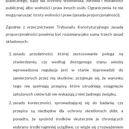
publicznego, bądź dla ochrony środowiska, zdrowia i moralności
publicznej, albo wolności i praw innych osób. Ograniczenia te nie
mogą naruszać istoty wolności i praw (zasada proporcjonalności).
Zgodnie z orzecznictwem Trybunału Konstytucyjnego zasada
proporcjonalności powinna być rozumiana jako suma trzech zasad
składowych:
zasady przydatności, której zastosowanie polega na
stwierdzeniu, czy według dostępnego stanu wiedzy
wprowadzona regulacja jest w stanie doprowadzić do
zamierzonych przez nią skutków; przyjmuje się, że warunku
tego nie spełniają przepisy, które utrudniają osiągnięcie
założonych celów lub nie wykazują z nimi żadnego związku,
zasady konieczności, sprowadzającej się do badania, czy
przepisy są niezbędne dla ochrony określonych dóbr, a
ponadto, że spośród środków skutecznie je chroniących
wybrano środki najmniej uciążliwe, co wiąże się z rozważeniem