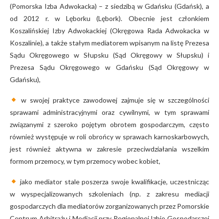
(Pomorska Izba Adwokacka) – z siedzibą w Gdańsku (Gdańsk), a
od 2012 r. w Lęborku (Lębork). Obecnie jest członkiem
Koszalińskiej Izby Adwokackiej (Okręgowa Rada Adwokacka w
Koszalinie), a także stałym mediatorem wpisanym na listę Prezesa
Sądu Okręgowego w Słupsku (Sąd Okręgowy w Słupsku) i
Prezesa Sądu Okręgowego w Gdańsku (Sąd Okręgowy w
Gdańsku),
w swojej praktyce zawodowej zajmuje się w szczególności
sprawami administracyjnymi oraz cywilnymi, w tym sprawami
związanymi z szeroko pojętym obrotem gospodarczym, często
również występuje w roli obrońcy w sprawach karnoskarbowych,
jest również aktywna w zakresie przeciwdziałania wszelkim
formom przemocy, w tym przemocy wobec kobiet,
jako mediator stale poszerza swoje kwalifikacje, uczestnicząc
w wyspecjalizowanych szkoleniach (np. z zakresu mediacji
gospodarczych dla mediatorów zorganizowanych przez Pomorskie
Centrum Arbitrażu i Mediacji przy Regionalnej Izbie Gospodarczej