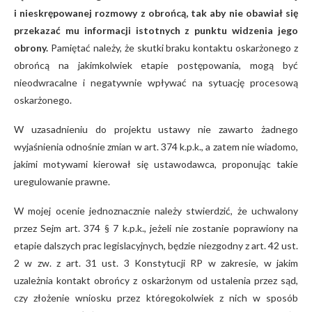
i nieskrępowanej rozmowy z obrońcą, tak aby nie obawiał się
przekazać mu informacji istotnych z punktu widzenia jego
obrony.
Pamiętać należy, że skutki braku kontaktu oskarżonego z
obrońcą na jakimkolwiek etapie postępowania, mogą być
nieodwracalne i negatywnie wpływać na sytuację procesową
oskarżonego.
W uzasadnieniu do projektu ustawy nie zawarto żadnego
wyjaśnienia odnośnie zmian w art. 374 k.p.k., a zatem nie wiadomo,
jakimi motywami kierował się ustawodawca, proponując takie
uregulowanie prawne.
W mojej ocenie jednoznacznie należy stwierdzić, że uchwalony
przez Sejm art. 374 § 7 k.p.k., jeżeli nie zostanie poprawiony na
etapie dalszych prac legislacyjnych, będzie niezgodny z art. 42 ust.
2 w zw. z art. 31 ust. 3 Konstytucji RP w zakresie, w jakim
uzależnia kontakt obrońcy z oskarżonym od ustalenia przez sąd,
czy złożenie wniosku przez któregokolwiek z nich w sposób