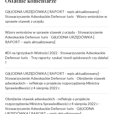
Ostatnie komentarze
G(Ł)ODNA URZĘDÓWKA [ RAPORT - wpis aktualizowany] -
Stowarzyszenie Adwokackie Defensor Iuris
-
Wzory wniosków w
sprawie stawek z urzędu
Wzory wniosków w sprawie stawek z urzędu - Stowarzyszenie
Adwokackie Defensor Iuris
-
G(Ł)ODNA URZĘDÓWKA [
RAPORT – wpis aktualizowany]
#DI na Igrzyskach Wolności 2022 - Stowarzyszenie Adwokackie
Defensor Iuris
-
Trzy raporty: szukać teorii spiskowych czy działać
?
G(Ł)ODNA URZĘDÓWKA [ RAPORT - wpis aktualizowany] -
Stowarzyszenie Adwokackie Defensor Iuris
-
Obniżenie stawek
adwokackich – refleksje o projekcie rozporządzenia Ministra
Sprawiedliwości z 4 sierpnia 2022 r.
Obniżenie stawek adwokackich - refleksje o projekcie
rozporządzenia Ministra Sprawiedliwości z 4 sierpnia 2022 r. -
Stowarzyszenie Adwokackie Defensor Iuris
-
G(Ł)ODNA
URZĘDÓWKA [ RAPORT – wpis aktualizowany]