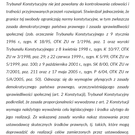
Trybunał Konstytucyjny nie jest powołany do kontrolowania celowości i
trafności przyjmowanych przezeń rozwiązań. Stwierdzał jednocześnie, że
granice tej swobody ograniczają normy konstytucyjne, w tym zwłaszcza
zasada demokratycznego państwa prawnego i zasada sprawiedliwości
społecznej (zob. orzeczenie Trybunału Konstytucyjnego z 9 stycznia
1996 r., sygn. K 18/95, OTK ZU nr 1/1996, poz. 1 oraz wyroki
Trybunału Konstytucyjnego: z 8 kwietnia 1998 r., sygn. K 10/97, OTK
ZU nr 3/1998, poz. 29; z 22 czerwca 1999 r., sygn. K 5/99, OTK ZU nr
5/1999, poz. 100; z 9 października 2001 r., sygn. SK 8/00, OTK ZU nr
7/2001, poz. 211 oraz z 17 maja 2005 r., sygn. P 6/04, OTK ZU nr
5/A/2005, poz. 50). Odnosząc się do wymogów płynących z zasady
demokratycznego państwa prawnego, urzeczywistniającego zasady
sprawiedliwości społecznej (art. 2 Konstytucji), Trybunał Konstytucyjny
podkreślał, że zasada proporcjonalności wywodzona z art. 2 Konstytucji
wymaga należytego wyważenia celu legislacyjnego i środka użytego do
jego realizacji. Ze wskazanej zasady wynika nakaz stosowania przez
ustawodawcę skutecznych środków prawnych, tj. takich, które mogą
doprowadzić do realizacji celów zamierzonych przez ustawodawcę.