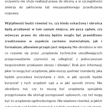
oczywisty nie służy realizacji prawa do obrony, a w szczególności
zmierza do zakłócenia lub nieuzasadnionego przedłużenia
rozprawy.
Wątpliwości budzi również to, czy kiedy oskarżony i obrońca
będą przebywać w tym samym miejscu, ale poza sądem, czy
wówczas prawo do obrony będzie mogło być prawidłowo
zrealizowane w aspekcie zarówno materialnym, jak i
formalnym, albowiem przepis jest niejasny.
Nie określono w nim
co rozumie się przez „urządzenia techniczne umożliwiających
przeprowadzenie czynności na odległość z jednoczesnym
bezpośrednim przekazem obrazu i dźwięku”. Brak jest informacji,
jakie to mogą być urządzenia, jakie muszą spełniać standardy, jaka
będzie procedura korzystania z nich, w jaki sposób będzie
korzystał z tych urządzeń sąd, a w jaki sposób strony. Nie
określono też, czy to muszą być urządzenia specjalnie
przygotowane dla obsługi postępowań sądowych, czy też mogą
być to urządzenia ogólnodostępne. Nie wiadomo również, w jakich
sytuacjach sąd będzie korzystał z takich urządzeń i co się stanie,