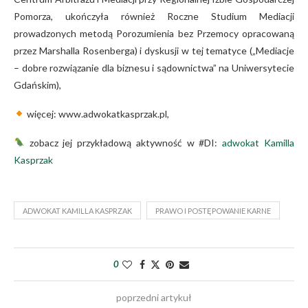
Pomorza, ukończyła również Roczne Studium Mediacji
prowadzonych metodą Porozumienia bez Przemocy opracowaną
przez Marshalla Rosenberga) i dyskusji w tej tematyce („Mediacje
– dobre rozwiązanie dla biznesu i sądownictwa” na Uniwersytecie
Gdańskim),
więcej: www.adwokatkasprzak.pl,
zobacz jej przykładową aktywność w #DI:
adwokat Kamilla
Kasprzak
ADWOKAT KAMILLA KASPRZAK
PRAWO I POSTĘPOWANIE KARNE
0
poprzedni artykuł