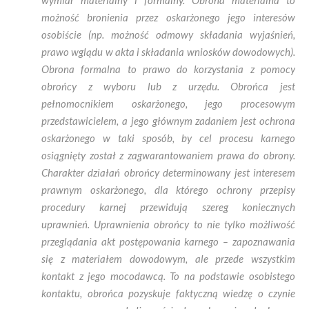
wymiar materialny i formalny. Obrona materialna to
możność bronienia przez oskarżonego jego interesów
osobiście (np. możność odmowy składania wyjaśnień,
prawo wglądu w akta i składania wniosków dowodowych).
Obrona formalna to prawo do korzystania z pomocy
obrońcy z wyboru lub z urzędu. Obrońca jest
pełnomocnikiem oskarżonego, jego procesowym
przedstawicielem, a jego głównym zadaniem jest ochrona
oskarżonego w taki sposób, by cel procesu karnego
osiągnięty został z zagwarantowaniem prawa do obrony.
Charakter działań obrońcy determinowany jest interesem
prawnym oskarżonego, dla którego ochrony przepisy
procedury karnej przewidują szereg koniecznych
uprawnień. Uprawnienia obrońcy to nie tylko możliwość
przeglądania akt postępowania karnego – zapoznawania
się z materiałem dowodowym, ale przede wszystkim
kontakt z jego mocodawcą. To na podstawie osobistego
kontaktu, obrońca pozyskuje faktyczną wiedzę o czynie