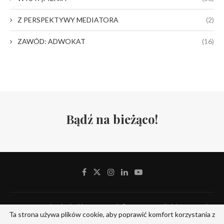
Z PERSPEKTYWY MEDIATORA
(2)
ZAWÓD: ADWOKAT
(16)
Bądź na bieżąco!
Stowarzyszenie Adwokackie Defensor Iuris © 2019-2024. All Rights Reserved.
Ta strona używa plików cookie, aby poprawić komfort korzystania z
Designed and Developed by
ITserv.pl