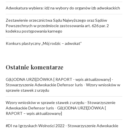
Adwokatura wybiera: idź na wybory do organów izb adwokackich
Zestawienie orzecznictwa Sądu Najwyższego oraz Sądów
Powszechnych w przedmiocie zastosowania art. 626 par. 2
kodeksu postępowania karnego
Konkurs plastyczny „Mój rodzic – adwokat”
Ostatnie komentarze
G(Ł)ODNA URZĘDÓWKA [ RAPORT - wpis aktualizowany] -
Stowarzyszenie Adwokackie Defensor Iuris
-
Wzory wniosków w
sprawie stawek z urzędu
Wzory wniosków w sprawie stawek z urzędu - Stowarzyszenie
Adwokackie Defensor Iuris
-
G(Ł)ODNA URZĘDÓWKA [
RAPORT – wpis aktualizowany]
#DI na Igrzyskach Wolności 2022 - Stowarzyszenie Adwokackie