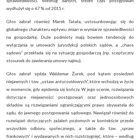
sprawiedliwości. Według danych, średni czas postępowań
wydłużył się o 67 % od 2011 r.
Głos zabrał również Marek Tatała, ustosunkowując się do
globalnego charakteru wpływu zmian w wymiarze sprawiedliwości
na gospodarkę. Duże podmioty mają bowiem tendencję do
wyłączania w umowach jurysdykcji polskich sądów, a „chaos
sądowy” przekłada się na sytuację gospodarczą (np. sceptyczny
stosunek do zawierania umowy najmu).
Głos zabrał sędzia Waldemar Żurek, pod kątem posiedzeń
niejawnych i tzw. „ustaw antycovidowych”, które wchodzą w życie
w momencie, gdy epidemia się kończy. W jego ocenie, rozwiązania
dotyczące niejawności postępowań oraz jednoosobowych
składów są rozwiązaniami ograniczającymi prawo obywatela do
sądu, do jawnego postępowania sądowego. Nawiązał również do
rozwiązań dotyczących zażaleń poziomych w kontekście przede
wszystkim odbioru społecznego, a także do tzw. „spraw
frankowych” i wydawanych w nich rozstrzygnięć, które – według