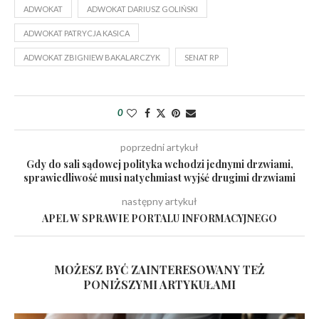
ADWOKAT
ADWOKAT DARIUSZ GOLIŃSKI
ADWOKAT PATRYCJA KASICA
ADWOKAT ZBIGNIEW BAKALARCZYK
SENAT RP
0
poprzedni artykuł
Gdy do sali sądowej polityka wchodzi jednymi drzwiami,
sprawiedliwość musi natychmiast wyjść drugimi drzwiami
następny artykuł
APEL W SPRAWIE PORTALU INFORMACYJNEGO
MOŻESZ BYĆ ZAINTERESOWANY TEŻ
PONIŻSZYMI ARTYKUŁAMI