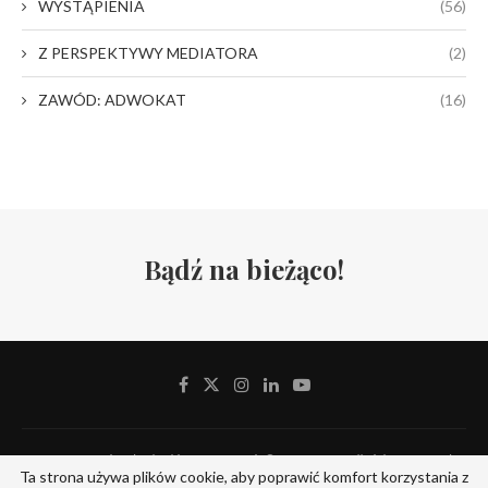
WYSTĄPIENIA
(56)
Z PERSPEKTYWY MEDIATORA
(2)
ZAWÓD: ADWOKAT
(16)
Bądź na bieżąco!
Stowarzyszenie Adwokackie Defensor Iuris © 2019-2024. All Rights Reserved.
Ta strona używa plików cookie, aby poprawić komfort korzystania z
Designed and Developed by
ITserv.pl