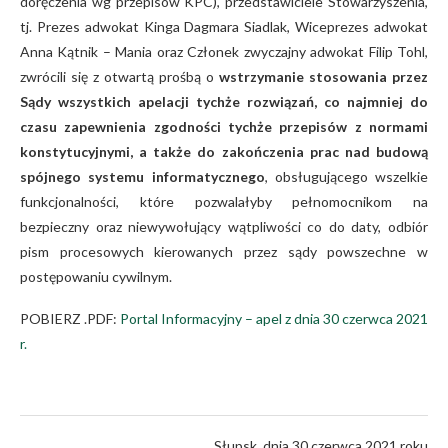
doręczenia wg przepisów KPC), przedstawiciele Stowarzyszenia,
tj. Prezes adwokat Kinga Dagmara Siadlak, Wiceprezes adwokat
Anna Kątnik – Mania oraz Członek zwyczajny adwokat Filip Tohl,
zwrócili się z otwartą prośbą o
wstrzymanie stosowania przez
Sądy wszystkich apelacji tychże rozwiązań, co najmniej do
czasu zapewnienia zgodności tychże przepisów z normami
konstytucyjnymi, a także do zakończenia prac nad budową
spójnego systemu informatycznego
, obsługującego wszelkie
funkcjonalności, które pozwalałyby pełnomocnikom na
bezpieczny oraz niewywołujący wątpliwości co do daty, odbiór
pism procesowych kierowanych przez sądy powszechne w
postępowaniu cywilnym.
POBIERZ .PDF:
Portal Informacyjny – apel z dnia 30 czerwca 2021
r.
Słupsk, dnia 30 czerwca 2021 roku