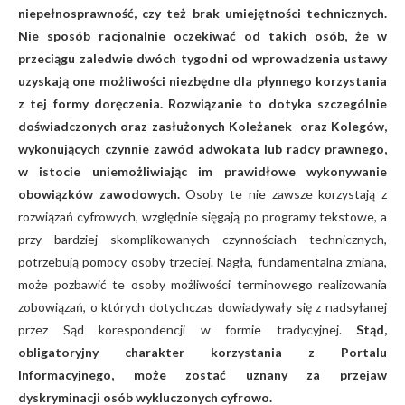
niepełnosprawność, czy też brak umiejętności technicznych.
Nie sposób racjonalnie oczekiwać od takich osób, że w
przeciągu zaledwie dwóch tygodni od wprowadzenia ustawy
uzyskają one możliwości niezbędne dla płynnego korzystania
z tej formy doręczenia. Rozwiązanie to dotyka szczególnie
doświadczonych oraz zasłużonych Koleżanek oraz Kolegów,
wykonujących czynnie zawód adwokata lub radcy prawnego,
w istocie uniemożliwiając im prawidłowe wykonywanie
obowiązków zawodowych.
Osoby te nie zawsze korzystają z
rozwiązań cyfrowych, względnie sięgają po programy tekstowe, a
przy bardziej skomplikowanych czynnościach technicznych,
potrzebują pomocy osoby trzeciej. Nagła, fundamentalna zmiana,
może pozbawić te osoby możliwości terminowego realizowania
zobowiązań, o których dotychczas dowiadywały się z nadsyłanej
przez Sąd korespondencji w formie tradycyjnej.
Stąd,
obligatoryjny charakter korzystania z Portalu
Informacyjnego, może zostać uznany za przejaw
dyskryminacji osób wykluczonych cyfrowo.