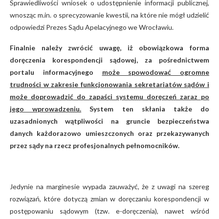
Sprawiedliwości wniosek o udostępnienie informacji publicznej,
wnosząc m.in. o sprecyzowanie kwestii, na które nie mógł udzielić
odpowiedzi Prezes Sądu Apelacyjnego we Wrocławiu.
Finalnie należy zwrócić uwagę, iż obowiązkowa forma
doręczenia korespondencji sądowej, za pośrednictwem
portalu informacyjnego
może spowodować ogromne
trudności w zakresie funkcjonowania sekretariatów sądów i
może doprowadzić do zapaści systemu doręczeń zaraz po
jego wprowadzeniu.
System ten skłania także do
uzasadnionych wątpliwości na gruncie bezpieczeństwa
danych każdorazowo umieszczonych oraz przekazywanych
przez sądy na rzecz profesjonalnych pełnomocników.
Jedynie na marginesie wypada zauważyć, że z uwagi na szereg
rozwiązań, które dotyczą zmian w doręczaniu korespondencji w
postępowaniu sądowym (tzw. e-doręczenia), nawet wśród