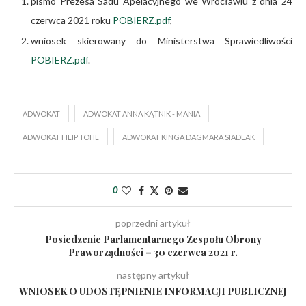
pismo Prezesa Sadu Apelacyjnego we Wrocławiu z dnia 24
czerwca 2021 roku
POBIERZ.pdf
,
wniosek skierowany do Ministerstwa Sprawiedliwości
POBIERZ.pdf
.
ADWOKAT
ADWOKAT ANNA KĄTNIK - MANIA
ADWOKAT FILIP TOHL
ADWOKAT KINGA DAGMARA SIADLAK
0
poprzedni artykuł
Posiedzenie Parlamentarnego Zespołu Obrony
Praworządności – 30 czerwca 2021 r.
następny artykuł
WNIOSEK O UDOSTĘPNIENIE INFORMACJI PUBLICZNEJ