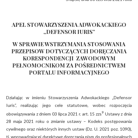
APEL STOWARZYSZENIA ADWOKACKIEGO
„DEFENSOR IURIS”
W SPRAWIE WSTRZYMANIA STOSOWANIA
PRZEPISOW DOTYCZĄCYCH DORĘCZANIA
KORESPONDENCJI
ZAWODOWYM
PEŁNOMOCNIKOM ZA POŚREDNICTWEM
PORTALU INFORMACYJNEGO
Działając w imieniu Stowarzyszenia Adwokackiego „Defensor
Iuris”, realizując jego cele statutowe, wobec rozpoczęcia
9
obowiązywania z dniem 03 lipca 2021 r. art. 15 zzs
Ustawy z dnia
28 maja 2021 roku o zmianie ustawy – Kodeks postępowania
cywilnego oraz niektórych innych ustaw (Dz. U. 2021 poz. 1090),
tj. wprowadzającej dyrektywę doręczania pism do profesjonalnych