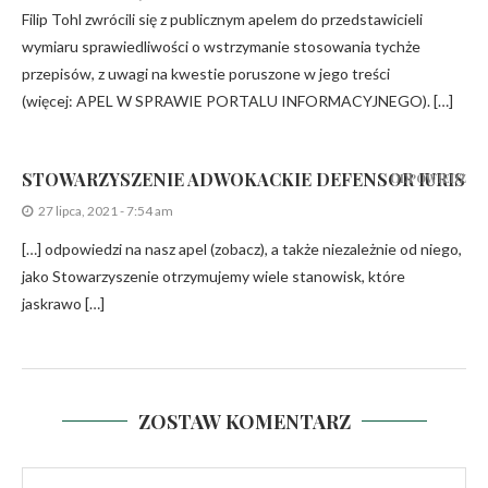
Filip Tohl zwrócili się z publicznym apelem do przedstawicieli
wymiaru sprawiedliwości o wstrzymanie stosowania tychże
przepisów, z uwagi na kwestie poruszone w jego treści
(więcej: APEL W SPRAWIE PORTALU INFORMACYJNEGO). […]
STOWARZYSZENIE ADWOKACKIE DEFENSOR IURIS
ODPOWIEDZ
27 lipca, 2021 - 7:54 am
[…] odpowiedzi na nasz apel (zobacz), a także niezależnie od niego,
jako Stowarzyszenie otrzymujemy wiele stanowisk, które
jaskrawo […]
ZOSTAW KOMENTARZ