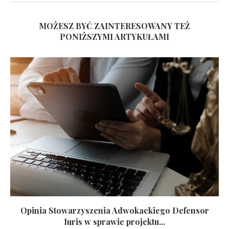
MOŻESZ BYĆ ZAINTERESOWANY TEŻ
PONIŻSZYMI ARTYKUŁAMI
Opinia Stowarzyszenia Adwokackiego Defensor
Iuris w sprawie projektu...