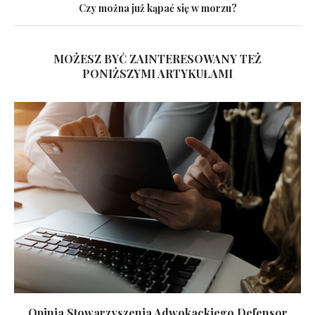
Czy można już kąpać się w morzu?
MOŻESZ BYĆ ZAINTERESOWANY TEŻ
PONIŻSZYMI ARTYKUŁAMI
Opinia Stowarzyszenia Adwokackiego Defensor