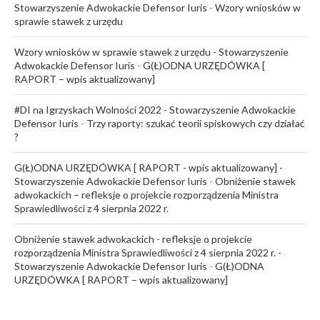
Stowarzyszenie Adwokackie Defensor Iuris
-
Wzory wniosków w
sprawie stawek z urzędu
Wzory wniosków w sprawie stawek z urzędu - Stowarzyszenie
Adwokackie Defensor Iuris
-
G(Ł)ODNA URZĘDÓWKA [
RAPORT – wpis aktualizowany]
#DI na Igrzyskach Wolności 2022 - Stowarzyszenie Adwokackie
Defensor Iuris
-
Trzy raporty: szukać teorii spiskowych czy działać
?
G(Ł)ODNA URZĘDÓWKA [ RAPORT - wpis aktualizowany] -
Stowarzyszenie Adwokackie Defensor Iuris
-
Obniżenie stawek
adwokackich – refleksje o projekcie rozporządzenia Ministra
Sprawiedliwości z 4 sierpnia 2022 r.
Obniżenie stawek adwokackich - refleksje o projekcie
rozporządzenia Ministra Sprawiedliwości z 4 sierpnia 2022 r. -
Stowarzyszenie Adwokackie Defensor Iuris
-
G(Ł)ODNA
URZĘDÓWKA [ RAPORT – wpis aktualizowany]