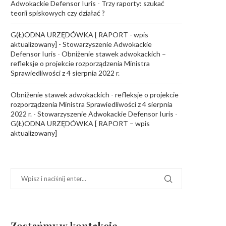
Adwokackie Defensor Iuris
-
Trzy raporty: szukać
teorii spiskowych czy działać ?
G(Ł)ODNA URZĘDÓWKA [ RAPORT - wpis
aktualizowany] - Stowarzyszenie Adwokackie
Defensor Iuris
-
Obniżenie stawek adwokackich –
refleksje o projekcie rozporządzenia Ministra
Sprawiedliwości z 4 sierpnia 2022 r.
Obniżenie stawek adwokackich - refleksje o projekcie
rozporządzenia Ministra Sprawiedliwości z 4 sierpnia
2022 r. - Stowarzyszenie Adwokackie Defensor Iuris
-
G(Ł)ODNA URZĘDÓWKA [ RAPORT – wpis
aktualizowany]
Zostańmy w kontakcie