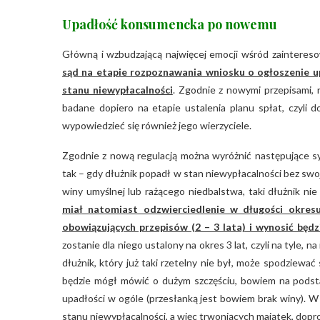
Upadłość konsumencka po nowemu
Główną i wzbudzającą najwięcej emocji wśród zainteres
sąd na etapie rozpoznawania wniosku o ogłoszenie u
stanu niewypłacalności
. Zgodnie z nowymi przepisami, 
badane dopiero na etapie ustalenia planu spłat, czyli
wypowiedzieć się również jego wierzyciele.
Zgodnie z nową regulacją można wyróżnić następujące syt
tak – gdy dłużnik popadł w stan niewypłacalności bez swo
winy umyślnej lub rażącego niedbalstwa, taki dłużnik ni
miał natomiast odzwierciedlenie w długości okres
obowiązujących przepisów (2 – 3 lata) i wynosić będz
zostanie dla niego ustalony na okres 3 lat, czyli na tyle,
dłużnik, który już taki rzetelny nie był, może spodziewać
będzie mógł mówić o dużym szczęściu, bowiem na podsta
upadłości w ogóle (przesłanką jest bowiem brak winy). W 
stanu niewypłacalności, a więc trwoniących majątek, dopr