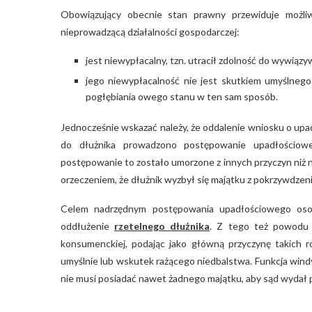
Obowiązujący obecnie stan prawny przewiduje możliwo
nieprowadzącą działalności gospodarczej:
jest niewypłacalny, tzn. utracił zdolność do wywiąz
jego niewypłacalność nie jest skutkiem umyślnego 
pogłębiania owego stanu w ten sam sposób.
Jednocześnie wskazać należy, że oddalenie wniosku o upad
do dłużnika prowadzono postępowanie upadłościowe
postępowanie to zostało umorzone z innych przyczyn niż 
orzeczeniem, że dłużnik wyzbył się majątku z pokrzywdzenie
Celem nadrzędnym postępowania upadłościowego osoby 
oddłużenie
rzetelnego dłużnika
. Z tego też powodu 
konsumenckiej, podając jako główną przyczynę takich r
umyślnie lub wskutek rażącego niedbalstwa. Funkcja wind
nie musi posiadać nawet żadnego majątku, aby sąd wydał 