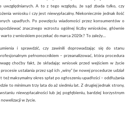
ie uwzględnianych. A to z tego względu, że sąd zbada tylko, czy
nia wniosku i czy jest niewypłacalny. Niekoniecznie jednak ilość
użonych upadłych. Po powzięciu wiadomości przez konsumentów o
ę spodziewać znacznego wzrostu ogólnej liczby wniosków, głównie
y warto z wnioskiem poczekać do marca 2020r.? To zależy…
umienia i sprawdzić, czy zawinili doprowadzając się do stanu
z profesjonalnym pełnomocnikiem – przeanalizować, która procedura
 uwagę choćby fakt, że składając wniosek przed wejściem w życie
 w procesie ustalania przez sąd ich „winy” (w nowej procedurze udział
jest też maksymalny okres spłat po ogłoszeniu upadłości – oddłużania
zie to minimum trzy lata do aż siedmiu lat. Z drugiej jednak strony,
wstaniu niewypłacalności lub jej pogłębieniu, bardziej korzystnym
nowelizacji w życie.