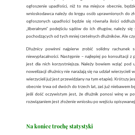
ogłoszenie upadłości, niż to ma miejsce obecnie, będz
wnioskodawca należy do kręgu osób uprawnionych do złoże
ogłoszonych upadłości będzie się równała ilości oddł
„liberalnym” podejściu sądów do ich długów, należy si
pochodzących od tych mniej rzetelnych dłużników. Ale cz
Dłużnicy powinni najpierw zrobić solidny rachunek s
niewypłacalności. Następnie – najlepiej po konsultacji 
jest dla nich korzystniejsza. Należy bowiem wziąć pod
nowelizacji dłużnicy nie narażają się na udział wierzycieli
wierzycieli już jest przewidziany na tym etapie). Krótszy 
obecnie trwa od dwóch do trzech lat, zaś już niebawem będ
jeśli dość oczywistym jest, że dłużnik ponosi winę w po
rozwiązaniem jest złożenie wniosku po wejściu opisywanej 
Na koniec trochę statystyki