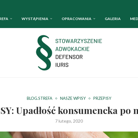
REFA
WYSTĄPIENIA
OPRACOWANIA
GALERIA
MED
BLOG.STREFA
NASZE WPISY
PRZEPISY
SY: Upadłość konsumencka po
7 lutego, 2020