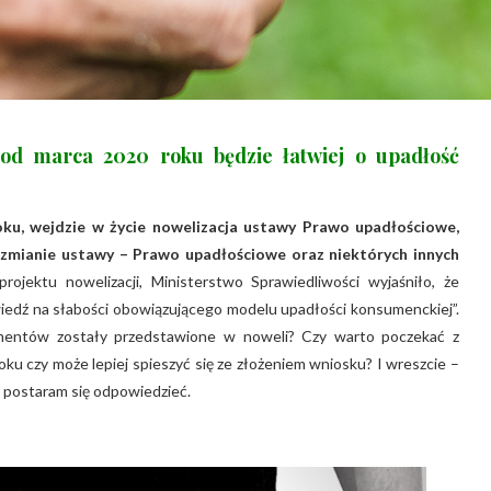
d marca 2020 roku będzie łatwiej o upadłość
oku, wejdzie w życie nowelizacja ustawy Prawo upadłościowe,
 zmianie ustawy – Prawo upadłościowe oraz niektórych innych
ojektu nowelizacji, Ministerstwo Sprawiedliwości wyjaśniło, że
edź na słabości obowiązującego modelu upadłości konsumenckiej”.
sumentów zostały przedstawione w noweli? Czy warto poczekać z
u czy może lepiej spieszyć się ze złożeniem wniosku? I wreszcie –
 postaram się odpowiedzieć.