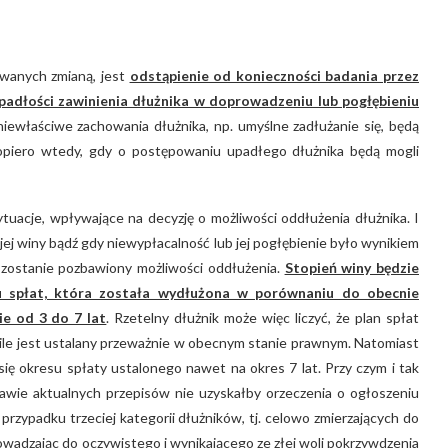
owanych zmianą, jest
odstąpienie od konieczności badania przez
padłości zawinienia dłużnika w doprowadzeniu lub pogłębieniu
niewłaściwe zachowania dłużnika, np. umyślne zadłużanie się, będą
 dopiero wtedy, gdy o postępowaniu upadłego dłużnika będą mogli
uacje, wpływające na decyzję o możliwości oddłużenia dłużnika. I
jej winy bądź gdy niewypłacalność lub jej pogłębienie było wynikiem
e zostanie pozbawiony możliwości oddłużenia.
Stopień winy będzie
u spłat, która została wydłużona w porównaniu do obecnie
ie od 3 do 7 lat
. Rzetelny dłużnik może więc liczyć, że plan spłat
 na ile jest ustalany przeważnie w obecnym stanie prawnym. Natomiast
 się okresu spłaty ustalonego nawet na okres 7 lat. Przy czym i tak
wie aktualnych przepisów nie uzyskałby orzeczenia o ogłoszeniu
przypadku trzeciej kategorii dłużników, tj. celowo zmierzających do
owadzając do oczywistego i wynikającego ze złej woli pokrzywdzenia