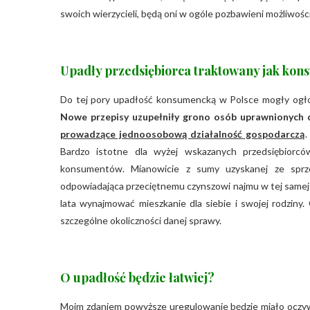
swoich wierzycieli, będą oni w ogóle pozbawieni możliwośc
Upadły przedsiębiorca traktowany jak kon
Do tej pory upadłość konsumencką w Polsce mogły ogłosi
Nowe przepisy uzupełniły grono osób uprawnionych 
prowadzące jednoosobową działalność gospodarczą
.
Bardzo istotne dla wyżej wskazanych przedsiębiorc
konsumentów. Mianowicie z sumy uzyskanej ze sprze
odpowiadająca przeciętnemu czynszowi najmu w tej samej l
lata wynajmować mieszkanie dla siebie i swojej rodzin
szczególne okoliczności danej sprawy.
O upadłość będzie łatwiej?
Moim zdaniem powyższe uregulowanie będzie miało oczyw