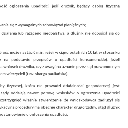
ść ogłoszenia upadłości, jeśli dłużnik, będący osobą fizyczną
ywania się z wymagalnych zobowiązań pieniężnych;
działania lub rażącego niedbalstwa, a dłużnik nie dopuścił się do
łość może nastąpić m.in. jeżeli w ciągu ostatnich 10 lat w stosunku
 na podstawie przepisów o upadłości konsumenckiej, jeżeli
na wniosek dłużnika, czy z uwagi na uznanie przez sąd prawomocnym
m wierzycieli (tzw. skarga pauliańska).
fizycznej, która nie prowadzi działalności gospodarczej, jest
sądy oddalają nawet połowę wniosków o ogłoszenie upadłości
ozstrzygnięć właśnie stwierdzenie, że wnioskodawca zadłużył się
ykacyjna procedury ma obecnie charakter drugorzędny, stąd dłużnik
postanowienie o ogłoszeniu upadłości.