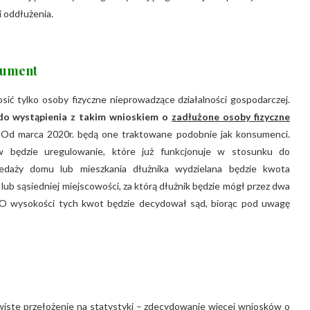
i oddłużenia.
sument
ć tylko osoby fizyczne nieprowadzące działalności gospodarczej.
do wystąpienia z takim wnioskiem o
zadłużone osoby fizyczne
 Od marca 2020r. będą one traktowane podobnie jak konsumenci.
ów będzie uregulowanie, które już funkcjonuje w stosunku do
daży domu lub mieszkania dłużnika wydzielana będzie kwota
ub sąsiedniej miejscowości, za którą dłużnik będzie mógł przez dwa
y. O wysokości tych kwot będzie decydował sąd, biorąc pod uwagę
iste przełożenie na statystyki – zdecydowanie więcej wniosków o