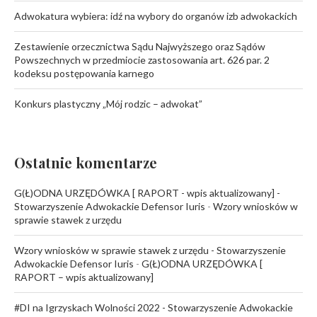
Adwokatura wybiera: idź na wybory do organów izb adwokackich
Zestawienie orzecznictwa Sądu Najwyższego oraz Sądów
Powszechnych w przedmiocie zastosowania art. 626 par. 2
kodeksu postępowania karnego
Konkurs plastyczny „Mój rodzic – adwokat”
Ostatnie komentarze
G(Ł)ODNA URZĘDÓWKA [ RAPORT - wpis aktualizowany] -
Stowarzyszenie Adwokackie Defensor Iuris
-
Wzory wniosków w
sprawie stawek z urzędu
Wzory wniosków w sprawie stawek z urzędu - Stowarzyszenie
Adwokackie Defensor Iuris
-
G(Ł)ODNA URZĘDÓWKA [
RAPORT – wpis aktualizowany]
#DI na Igrzyskach Wolności 2022 - Stowarzyszenie Adwokackie