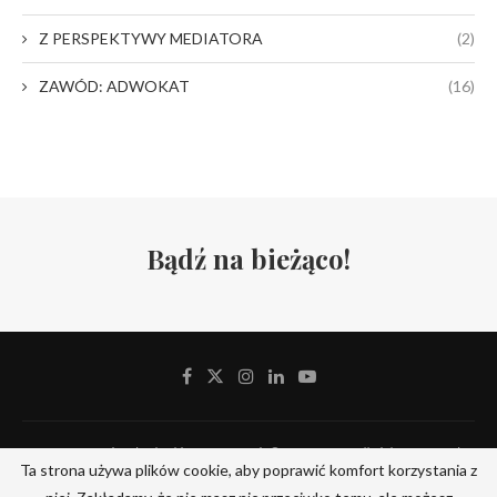
Z PERSPEKTYWY MEDIATORA
(2)
ZAWÓD: ADWOKAT
(16)
Bądź na bieżąco!
Stowarzyszenie Adwokackie Defensor Iuris © 2019-2024. All Rights Reserved.
Ta strona używa plików cookie, aby poprawić komfort korzystania z
Designed and Developed by
ITserv.pl