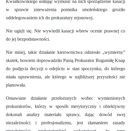
Kwiatkowskiego usiłując wymusić na nich sporządzenie kasacji
w sprawie znieważenia pomnika smoleńskiego groziło
oddelegowaniem ich do prokuratury rejonowej.
Nie ugięli się.
Nie wywiedli kasacji wbrew ocenie prawnej co
do jej bezpodstawności.
Nie mniej, takie działanie kierownictwa
odniosło „wymierny”
skutek, bowiem
doprowadziło Panią Prokurator Bogumiłę Knap
do podjęcia decyzji o odejściu w stan spoczynku, do którego
miała uprawnienia, ale którego w najbliższej przyszłości nie
planowała.
Omawiane działanie przełożonych wobec wymienionych
prokuratorów, którzy w sposób merytoryczny i obiektywny
dokonali analizy materiału sprawy, dając dowód swej
niezależności i profesjonalizmu, jest złamaniem zasady
niezależności prokuratorskiej wskazującej, że przy