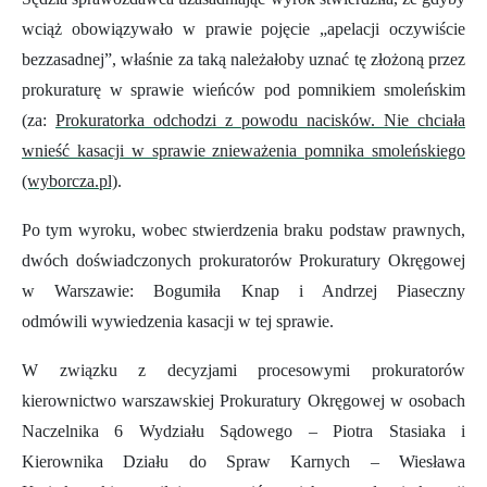
wciąż obowiązywało w prawie pojęcie „apelacji oczywiście
bezzasadnej”, właśnie za taką należałoby uznać tę złożoną przez
prokuraturę w sprawie wieńców pod pomnikiem smoleńskim
(za:
Prokuratorka odchodzi z powodu nacisków. Nie chciała
wnieść kasacji w sprawie znieważenia pomnika smoleńskiego
(wyborcza.pl)
.
Po tym wyroku, wobec stwierdzenia braku podstaw prawnych,
dwóch doświadczonych prokuratorów Prokuratury Okręgowej
w Warszawie: Bogumiła Knap i Andrzej Piaseczny
odmówili wywiedzenia kasacji w tej sprawie.
W związku z decyzjami procesowymi prokuratorów
kierownictwo warszawskiej Prokuratury Okręgowej w osobach
Naczelnika 6 Wydziału Sądowego – Piotra Stasiaka i
Kierownika Działu do Spraw Karnych – Wiesława