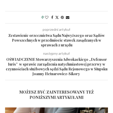
0
poprzedni artykuł
Zestawienie orzecznictwa Sądu Najwyższego oraz Sądów
Powszechnych w przedmiocie stawek zasądzanych w
sprawach z urzędu
następny artykuł
OŚWIADCZENIE Stowarzyszenia Adwokackiego „Defensor
Iuris” w sprawie zarządzenia natychmiastowej przerwy w
czynnościach służbowych sędzi Sądu Rejonowego w Słupsku
Joanny Hetnarowicz-Sikory
MOŻESZ BYĆ ZAINTERESOWANY TEŻ
PONIŻSZYMI ARTYKUŁAMI