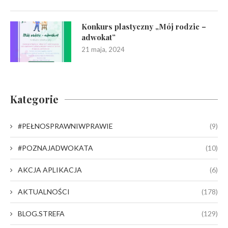
Konkurs plastyczny „Mój rodzic –
adwokat”
21 maja, 2024
Kategorie
#PEŁNOSPRAWNIWPRAWIE
(9)
#POZNAJADWOKATA
(10)
AKCJA APLIKACJA
(6)
AKTUALNOŚCI
(178)
BLOG.STREFA
(129)