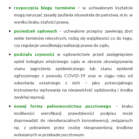
rozpoczęcia biegu terminów
– w uchwalonym kształcie
mogą naruszać zasadę zaufania obywatela do państwa, m.in. w
wyniku braku stałości prawa,
posiedzeń sądowych
– uchwalone przepisy zawierają zbyt
wiele terminów nieostrych, rodzą się wątpliwości co do tego,
czy regulacje umożliwiają realizację prawa do sądu,
podziału czynności
w sądownictwie przed zasięgnięciem
opinii kolegium właściwego sądu w okresie obowiązywania
stanu zagrożenia epidemicznego lub stanu epidemii
ogłoszonego z powodu COVID-19 oraz w ciągu roku od
odwołania ostatniego z nich – jako potencjalnego
instrumentu wpływania na niezawisłość sędziowską i środka
zwykłej represji,
nowej formy pełnomocnictwa pocztowego
– braku
możliwości weryfikacji prawdziwości podpisu może
doprowadzić do nieodwracalnych konsekwencji, związanych
np. z pobraniem przez osobę nieuprawnioną środków
wskazanych w przekazie pocztowym.