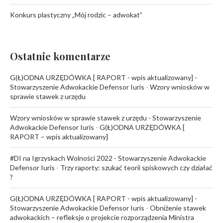
Konkurs plastyczny „Mój rodzic – adwokat”
Ostatnie komentarze
G(Ł)ODNA URZĘDÓWKA [ RAPORT - wpis aktualizowany] -
Stowarzyszenie Adwokackie Defensor Iuris
-
Wzory wniosków w
sprawie stawek z urzędu
Wzory wniosków w sprawie stawek z urzędu - Stowarzyszenie
Adwokackie Defensor Iuris
-
G(Ł)ODNA URZĘDÓWKA [
RAPORT – wpis aktualizowany]
#DI na Igrzyskach Wolności 2022 - Stowarzyszenie Adwokackie
Defensor Iuris
-
Trzy raporty: szukać teorii spiskowych czy działać
?
G(Ł)ODNA URZĘDÓWKA [ RAPORT - wpis aktualizowany] -
Stowarzyszenie Adwokackie Defensor Iuris
-
Obniżenie stawek
adwokackich – refleksje o projekcie rozporządzenia Ministra