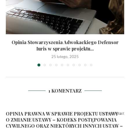
Opinia Stowarzyszenia Adwokackiego Defensor
Iuris w sprawie projektu...
25 lutego, 2025
1 KOMENTARZ
OPINIA PRAWNA W SPRAWIE PROJEKTU USTAWY –
ODPOWIEDZ
O ZMIANIE USTAWY – KODEKS POSTĘPOWANIA
CYWILNEGO ORAZ NIEKTÓRYCH INNYCH USTAW –