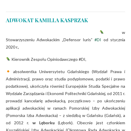
ADWOKAT KAMILLA KASPRZAK
w
Stowarzyszeniu Adwokackim „Defensor Iuris”
#DI
od stycznia
2020 r.,
Kierownik Zespołu Opiniodawczego #DI,
absolwentka Uniwersytetu Gdańskiego (Wydział Prawa i
Administracji, prawo oraz studia podyplomowe, podatki i prawo
podatkowe), ukończyła również Europejskie Studia Specjalne na
Wydziale Zarządzania i Ekonomii Politechniki Gdańskiej, od 2011 r.
prowadzi kancelarię adwokacką, początkowo – po ukończe
niu
aplikacji adwokackiej w ramach Pomorskiej Izby Adwokackiej
(Pomorska Izba Adwokacka) – z siedzibą w Gdańsku (Gdańsk), a
od 2012 r.
w Lęborku
(Lębork). Obecnie jest członkiem
Koszalińskiej Izby Adwokackiej (Okręgowa Rada Adwokacka w