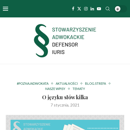
#POZNAJADWOKATA
AKTUALNOŚCI
BLOG.STREFA
NASZE WPISY
TEMATY
O języku słów kilka
7 stycznia, 2021