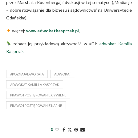
przez Marshalla Rosenberga) i dyskusji w tej tematyce („Mediacje
– dobre rozwiązanie dla biznesu i sądownictwa” na Uniwersytecie
Gdańskim),
więcej:
www.adwokatkasprzak.pl
,
zobacz jej przykładową aktywność w #DI:
adwokat Kamilla
Kasprzak
#POZNAJADWOKATA
ADWOKAT
ADWOKAT KAMILLA KASPRZAK
PRAWO I POSTĘPOWANIE CYWILNE
PRAWO I POSTĘPOWANIE KARNE
0