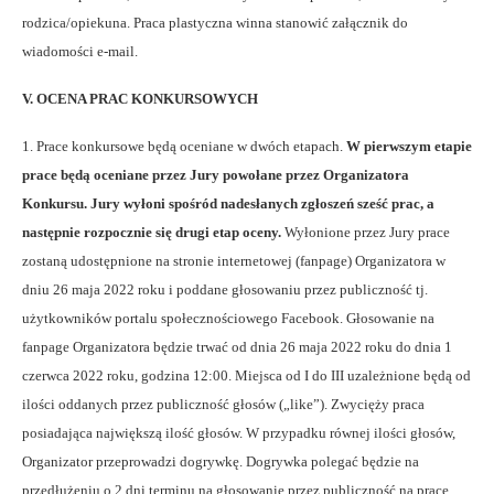
rodzica/opiekuna. Praca plastyczna winna stanowić załącznik do
wiadomości e-mail.
V. OCENA PRAC KONKURSOWYCH
1. Prace konkursowe będą oceniane w dwóch etapach.
W pierwszym etapie
prace będą oceniane przez Jury powołane przez Organizatora
Konkursu. Jury wyłoni spośród nadesłanych zgłoszeń sześć prac, a
następnie rozpocznie się drugi etap oceny.
Wyłonione przez Jury prace
zostaną udostępnione na stronie internetowej (fanpage) Organizatora w
dniu 26 maja 2022 roku i poddane głosowaniu przez publiczność tj.
użytkowników portalu społecznościowego Facebook. Głosowanie na
fanpage Organizatora będzie trwać od dnia 26 maja 2022 roku do dnia 1
czerwca 2022 roku, godzina 12:00. Miejsca od I do III uzależnione będą od
ilości oddanych przez publiczność głosów („like”). Zwycięży praca
posiadająca największą ilość głosów. W przypadku równej ilości głosów,
Organizator przeprowadzi dogrywkę. Dogrywka polegać będzie na
przedłużeniu o 2 dni terminu na głosowanie przez publiczność na prace