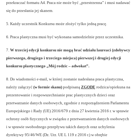
przekraczać formatu A4. Praca nie może być „przestrzenna” i musi nadawać
się do przesłania jej skanem.
5. Każdy uczestnik Konkursu może złożyć tylko jedną pracę.
6. Praca plastyczna musi być wykonana samodzielnie przez uczestnika.
7.
W trzeciej edycji konkursu nie mogą brać udziału laureaci (zdobywcy
pierwszego, drugiego i trzeciego miejsca) pierwszej i drugiej edycji
konkursu plastycznego „Mój rodzic – adwokat”.
8. Do wiadomości e-mail, w której zostanie nadesłana praca plastyczna,
należy załączyć
(w formie skanu)
podpisaną
ZGODĘ
rodzica/opiekuna na
prezentowanie i rozpowszechnianie prac plastycznych dzieci oraz
przetwarzanie danych osobowych, zgodnie z rozporządzeniem Parlamentu
Europejskiego i Rady (UE) 2016/679 z dnia 27 kwietnia 2016 r. w sprawie
ochrony osób fizycznych w związku z przetwarzaniem danych osobowych
i w sprawie swobodnego przepływu takich danych oraz uchylenia
dyrektywy 95/46/WE (Dz. Urz. UE L 119 z 2016 r.) w obrębie