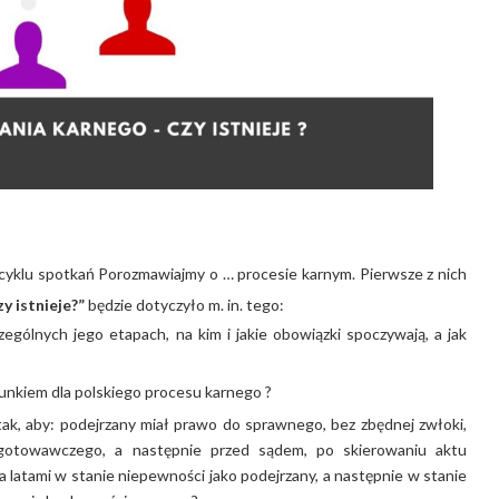
z cyklu spotkań Porozmawiajmy o … procesie karnym. Pierwsze z nich
y istnieje?”
będzie dotyczyło m. in. tego:
gólnych jego etapach, na kim i jakie obowiązki spoczywają, a jak
unkiem dla polskiego procesu karnego ?
tak, aby: podejrzany miał prawo do sprawnego, bez zbędnej zwłoki,
ygotowawczego, a następnie przed sądem, po skierowaniu aktu
a latami w stanie niepewności jako podejrzany, a następnie w stanie