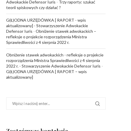
Adwokackie Defensor Iuris
-
Trzy raporty: szukać
teorii spiskowych czy działać ?
G(Ł)ODNA URZĘDÓWKA [ RAPORT - wpis
aktualizowany] - Stowarzyszenie Adwokackie
Defensor Iuris
-
Obniżenie stawek adwokackich –
refleksje o projekcie rozporządzenia Ministra
Sprawiedliwości z 4 sierpnia 2022 r.
Obniżenie stawek adwokackich - refleksje o projekcie
rozporządzenia Ministra Sprawiedliwości z 4 sierpnia
2022 r. - Stowarzyszenie Adwokackie Defensor Iuris
-
G(Ł)ODNA URZĘDÓWKA [ RAPORT – wpis
aktualizowany]
Zostańmy w kontakcie