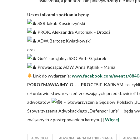
oskarżenia, a jednocześnie pokrzywdzony nie miał po
Uczestnikami spotkania będą:
SSR Jakub Kościerzyński
PROK. Aleksandra Antoniak – Drożdż
ADW. Bartosz Kwiatkowski
oraz
Gość specjalny: SSO Piotr Gąciarek
Prowadząca: ADW. Anna Kątnik – Mania
Link do wydarzenia:
www.facebook.com/events/8840
POROZMAWIAJMY O … PROCESIE KARNYM
to cykl
członkowie stowarzyszeń zrzeszających przedstawicieli 
adwokatów
) – Stowarzyszenia Sędziów Polskich 
Stowarzyszenia Adwokackiego „Defensor Iuris” – będą wy
związanych z postępowaniem karnym. ||
Więcej
ADWOKAT
ADWOKAT ANNA KĄTNIK - MANIA
ADWOKAT