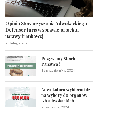
Opinia Stowarzyszenia Adwokackiego
Zestawienie orzecznictwa Sądu
Konkurs plastyczny „Mój r
Najwyższego oraz Sądów
adwokat”
Defensor Iuris w sprawie projektu
Powszechnych w...
ustawy frankowej
21 maja, 2024
12 lipca, 2024
25 lutego, 2025
Pozywamy Skarb
Państwa !
13 października, 2024
Adwokatura wybiera: idź
na wybory do organów
izb adwokackich
23 września, 2024