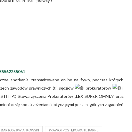
czucia bezkarności sprawcy ?
35562255061
iczne spotkania, transmitowane online na żywo, podczas których
trzech zawodów prawniczych (tj. sędziów
, prokuratorów
i
„IUSTITIA”, Stowarzyszenia Prokuratorów „LEX SUPER OMNIA” oraz
mieniać się spostrzeżeniami dotyczącymi poszczególnych zagadnień
 BARTOSZ KWIATKOWSKI
PRAWO I POSTĘPOWANIE KARNE