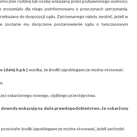
włocznie rodzinę lub osobę wskazaną przez pozbawionego wolności.
 zrozumiały dla niego poinformowany o przyczynach zatrzymania.
rzekazany do dyspozycji sądu. Zatrzymanego należy zwolnić, jeżeli w
 nie zostanie mu doręczone postanowienie sądu o tymczasowym
go
(dalej k.p.k.)
wynika, że
ś
rodki zapobiegawcze można stosować:
a,
przez oskarżonego nowego, ciężkiego przestępstwa.
ne dowody wskazują na duże prawdopodobieństwo, że oskarżony
pozostałe środki zapobiegawcze można stosować, jeżeli zachodzi: