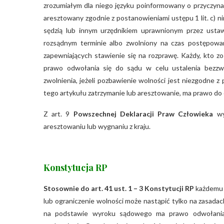
zrozumiałym dla niego języku poinformowany o przyczyna
aresztowany zgodnie z postanowieniami ustępu 1 lit. c) n
sędzią lub innym urzędnikiem uprawnionym przez us
rozsądnym terminie albo zwolniony na czas postępowan
zapewniających stawienie się na rozprawę. Każdy, kto z
prawo odwołania się do sądu w celu ustalenia bezzwło
zwolnienia, jeżeli pozbawienie wolności jest niezgodne z
tego artykułu zatrzymanie lub aresztowanie, ma prawo do
Z art. 9
Powszechnej Deklaracji Praw Człowieka
wyn
aresztowaniu lub wygnaniu z kraju.
Konstytucja RP
Stosownie do art. 41 ust. 1 – 3 Konstytucji RP
każdemu z
lub ograniczenie wolności może nastąpić tylko na zasadac
na podstawie wyroku sądowego ma prawo odwołania s