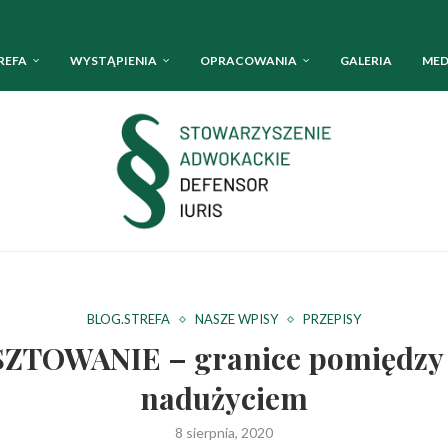
REFA
WYSTĄPIENIA
OPRACOWANIA
GALERIA
MED
BLOG.STREFA
NASZE WPISY
PRZEPISY
OWANIE – granice pomiędzy je
nadużyciem
8 sierpnia, 2020