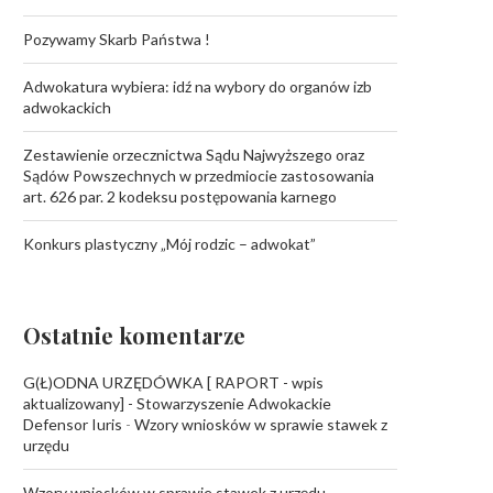
Pozywamy Skarb Państwa !
Adwokatura wybiera: idź na wybory do organów izb
adwokackich
Zestawienie orzecznictwa Sądu Najwyższego oraz
Sądów Powszechnych w przedmiocie zastosowania
art. 626 par. 2 kodeksu postępowania karnego
Konkurs plastyczny „Mój rodzic – adwokat”
Ostatnie komentarze
G(Ł)ODNA URZĘDÓWKA [ RAPORT - wpis
aktualizowany] - Stowarzyszenie Adwokackie
Defensor Iuris
-
Wzory wniosków w sprawie stawek z
urzędu
Wzory wniosków w sprawie stawek z urzędu -