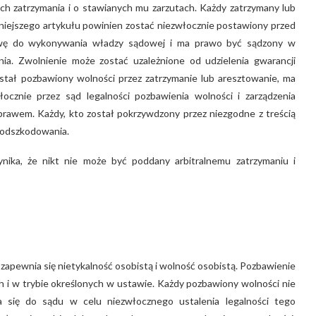
ch zatrzymania i o stawianych mu zarzutach. Każdy zatrzymany lub
iniejszego artykułu powinien zostać niezwłocznie postawiony przed
tawę do wykonywania władzy sądowej i ma prawo być sądzony w
ia. Zwolnienie może zostać uzależnione od udzielenia gwarancji
ostał pozbawiony wolności przez zatrzymanie lub aresztowanie, ma
cznie przez sąd legalności pozbawienia wolności i zarządzenia
 prawem. Każdy, kto został pokrzywdzony przez niezgodne z treścią
 odszkodowania.
ika, że nikt nie może być poddany arbitralnemu zatrzymaniu i
apewnia się nietykalność osobistą i wolność osobistą. Pozbawienie
h i w trybie określonych w ustawie. Każdy pozbawiony wolności nie
ię do sądu w celu niezwłocznego ustalenia legalności tego