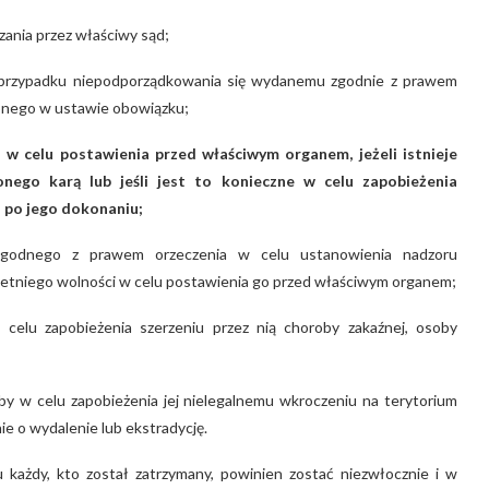
ania przez właściwy sąd;
 przypadku niepodporządkowania się wydanemu zgodnie z prawem
lonego w ustawie obowiązku;
w celu postawienia przed właściwym organem, jeżeli istnieje
nego karą lub jeśli jest to konieczne w celu zapobieżenia
i po jego dokonaniu;
 zgodnego z prawem orzeczenia w celu ustanowienia nadzoru
tniego wolności w celu postawienia go przed właściwym organem;
elu zapobieżenia szerzeniu przez nią choroby zakaźnej, osoby
y w celu zapobieżenia jej nielegalnemu wkroczeniu na terytorium
e o wydalenie lub ekstradycję.
każdy, kto został zatrzymany, powinien zostać niezwłocznie i w