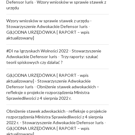
Defensor Iuris
-
Wzory wniosków w sprawie stawek z
urzędu
Wzory wniosków w sprawie stawek z urzędu -
Stowarzyszenie Adwokackie Defensor Iuris
-
G(Ł)ODNA URZĘDÓWKA [ RAPORT – wpis
aktualizowany]
#DI na Igrzyskach Wolności 2022 - Stowarzyszenie
Adwokackie Defensor Iuris
-
Trzy raporty: szukać
teorii spiskowych czy działać ?
G(Ł)ODNA URZĘDÓWKA [ RAPORT - wpis
aktualizowany] - Stowarzyszenie Adwokackie
Defensor Iuris
-
Obniżenie stawek adwokackich –
refleksje o projekcie rozporządzenia Ministra
Sprawiedliwości z 4 sierpnia 2022 r.
Obniżenie stawek adwokackich - refleksje o projekcie
rozporządzenia Ministra Sprawiedliwości z 4 sierpnia
2022 r. - Stowarzyszenie Adwokackie Defensor Iuris
-
G(Ł)ODNA URZĘDÓWKA [ RAPORT – wpis
aktualizowany]