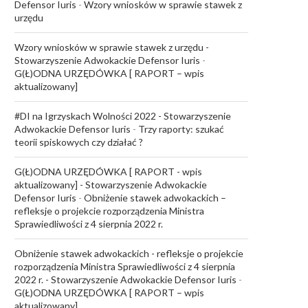
Defensor Iuris
-
Wzory wniosków w sprawie stawek z
urzędu
Wzory wniosków w sprawie stawek z urzędu -
Stowarzyszenie Adwokackie Defensor Iuris
-
G(Ł)ODNA URZĘDÓWKA [ RAPORT – wpis
aktualizowany]
#DI na Igrzyskach Wolności 2022 - Stowarzyszenie
Adwokackie Defensor Iuris
-
Trzy raporty: szukać
teorii spiskowych czy działać ?
G(Ł)ODNA URZĘDÓWKA [ RAPORT - wpis
aktualizowany] - Stowarzyszenie Adwokackie
Defensor Iuris
-
Obniżenie stawek adwokackich –
refleksje o projekcie rozporządzenia Ministra
Sprawiedliwości z 4 sierpnia 2022 r.
Obniżenie stawek adwokackich - refleksje o projekcie
rozporządzenia Ministra Sprawiedliwości z 4 sierpnia
2022 r. - Stowarzyszenie Adwokackie Defensor Iuris
-
G(Ł)ODNA URZĘDÓWKA [ RAPORT – wpis
aktualizowany]