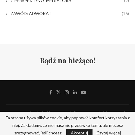
Z PERSPEKTYWY MEDIATORA
(2)
ZAWÓD: ADWOKAT
(16)
Bądź na bieżąco!
Stowarzyszenie Adwokackie Defensor Iuris © 2019-2024. All Rights Reserved.
Ta strona używa plików cookie, aby poprawić komfort korzystania z
Designed and Developed by
ITserv.pl
niej. Zakładamy, że nie masz nic przeciwko temu, ale możesz
PRZEWIŃ DO GÓRY STRONY
zrezygnować, jeśli chcesz.
Akceptuj
Czytaj więcej