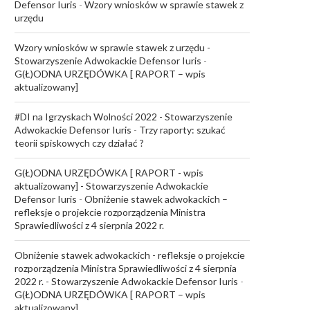
Defensor Iuris
-
Wzory wniosków w sprawie stawek z
urzędu
Wzory wniosków w sprawie stawek z urzędu -
Stowarzyszenie Adwokackie Defensor Iuris
-
G(Ł)ODNA URZĘDÓWKA [ RAPORT – wpis
aktualizowany]
#DI na Igrzyskach Wolności 2022 - Stowarzyszenie
Adwokackie Defensor Iuris
-
Trzy raporty: szukać
teorii spiskowych czy działać ?
G(Ł)ODNA URZĘDÓWKA [ RAPORT - wpis
aktualizowany] - Stowarzyszenie Adwokackie
Defensor Iuris
-
Obniżenie stawek adwokackich –
refleksje o projekcie rozporządzenia Ministra
Sprawiedliwości z 4 sierpnia 2022 r.
Obniżenie stawek adwokackich - refleksje o projekcie
rozporządzenia Ministra Sprawiedliwości z 4 sierpnia
2022 r. - Stowarzyszenie Adwokackie Defensor Iuris
-
G(Ł)ODNA URZĘDÓWKA [ RAPORT – wpis
aktualizowany]