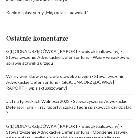
Konkurs plastyczny „Mój rodzic – adwokat”
Ostatnie komentarze
G(Ł)ODNA URZĘDÓWKA [ RAPORT - wpis aktualizowany] -
Stowarzyszenie Adwokackie Defensor Iuris
-
Wzory wniosków w
sprawie stawek z urzędu
Wzory wniosków w sprawie stawek z urzędu - Stowarzyszenie
Adwokackie Defensor Iuris
-
G(Ł)ODNA URZĘDÓWKA [
RAPORT – wpis aktualizowany]
#DI na Igrzyskach Wolności 2022 - Stowarzyszenie Adwokackie
Defensor Iuris
-
Trzy raporty: szukać teorii spiskowych czy działać
?
G(Ł)ODNA URZĘDÓWKA [ RAPORT - wpis aktualizowany] -
Stowarzyszenie Adwokackie Defensor Iuris
-
Obniżenie stawek
adwokackich – refleksje o projekcie rozporządzenia Ministra