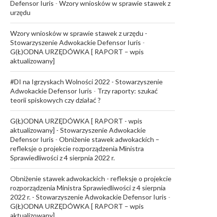
Defensor Iuris
-
Wzory wniosków w sprawie stawek z
urzędu
Wzory wniosków w sprawie stawek z urzędu -
Stowarzyszenie Adwokackie Defensor Iuris
-
G(Ł)ODNA URZĘDÓWKA [ RAPORT – wpis
aktualizowany]
#DI na Igrzyskach Wolności 2022 - Stowarzyszenie
Adwokackie Defensor Iuris
-
Trzy raporty: szukać
teorii spiskowych czy działać ?
G(Ł)ODNA URZĘDÓWKA [ RAPORT - wpis
aktualizowany] - Stowarzyszenie Adwokackie
Defensor Iuris
-
Obniżenie stawek adwokackich –
refleksje o projekcie rozporządzenia Ministra
Sprawiedliwości z 4 sierpnia 2022 r.
Obniżenie stawek adwokackich - refleksje o projekcie
rozporządzenia Ministra Sprawiedliwości z 4 sierpnia
2022 r. - Stowarzyszenie Adwokackie Defensor Iuris
-
G(Ł)ODNA URZĘDÓWKA [ RAPORT – wpis
aktualizowany]