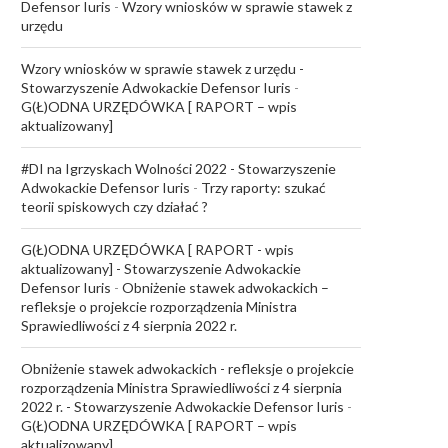
Defensor Iuris
-
Wzory wniosków w sprawie stawek z
urzędu
Wzory wniosków w sprawie stawek z urzędu -
Stowarzyszenie Adwokackie Defensor Iuris
-
G(Ł)ODNA URZĘDÓWKA [ RAPORT – wpis
aktualizowany]
#DI na Igrzyskach Wolności 2022 - Stowarzyszenie
Adwokackie Defensor Iuris
-
Trzy raporty: szukać
teorii spiskowych czy działać ?
G(Ł)ODNA URZĘDÓWKA [ RAPORT - wpis
aktualizowany] - Stowarzyszenie Adwokackie
Defensor Iuris
-
Obniżenie stawek adwokackich –
refleksje o projekcie rozporządzenia Ministra
Sprawiedliwości z 4 sierpnia 2022 r.
Obniżenie stawek adwokackich - refleksje o projekcie
rozporządzenia Ministra Sprawiedliwości z 4 sierpnia
2022 r. - Stowarzyszenie Adwokackie Defensor Iuris
-
G(Ł)ODNA URZĘDÓWKA [ RAPORT – wpis
aktualizowany]