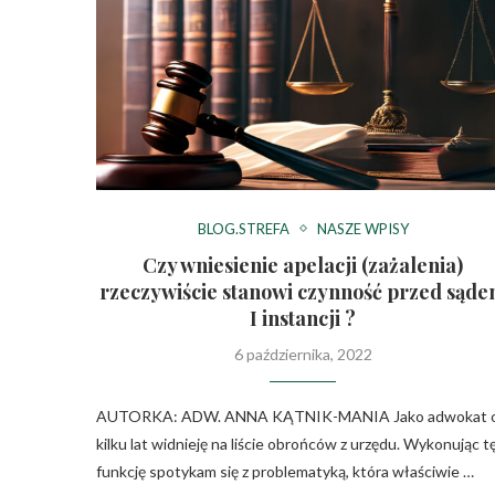
BLOG.STREFA
NASZE WPISY
Czy wniesienie apelacji (zażalenia)
rzeczywiście stanowi czynność przed sąd
I instancji ?
6 października, 2022
AUTORKA: ADW. ANNA KĄTNIK-MANIA Jako adwokat 
kilku lat widnieję na liście obrońców z urzędu. Wykonując t
funkcję spotykam się z problematyką, która właściwie …