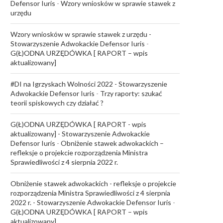
Defensor Iuris
-
Wzory wniosków w sprawie stawek z
urzędu
Wzory wniosków w sprawie stawek z urzędu -
Stowarzyszenie Adwokackie Defensor Iuris
-
G(Ł)ODNA URZĘDÓWKA [ RAPORT – wpis
aktualizowany]
#DI na Igrzyskach Wolności 2022 - Stowarzyszenie
Adwokackie Defensor Iuris
-
Trzy raporty: szukać
teorii spiskowych czy działać ?
G(Ł)ODNA URZĘDÓWKA [ RAPORT - wpis
aktualizowany] - Stowarzyszenie Adwokackie
Defensor Iuris
-
Obniżenie stawek adwokackich –
refleksje o projekcie rozporządzenia Ministra
Sprawiedliwości z 4 sierpnia 2022 r.
Obniżenie stawek adwokackich - refleksje o projekcie
rozporządzenia Ministra Sprawiedliwości z 4 sierpnia
2022 r. - Stowarzyszenie Adwokackie Defensor Iuris
-
G(Ł)ODNA URZĘDÓWKA [ RAPORT – wpis
aktualizowany]