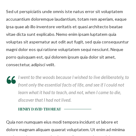
Sed ut perspiciatis unde omnis iste natus error sit voluptatem
accusantium doloremque laudantium, totam rem aperiam, eaque
ipsa quae ab illo inventore veritatis et quasi architecto beatae
vitae dicta sunt explicabo. Nemo enim ipsam luptatem quia
voluptas sit aspernatur aut odit aut fugit, sed quia consequuntur
magni dolor eos qui ratione voluptatem sequi nesciunt. Neque
porro quisquam est, qui dolorem ipsum quia dolor sit amet,
consectetur, adipisci velit.
I went to the woods because I wished to live deliberately, to
front only the essential facts of life, and see if I could not
learn what it had to teach, and not, when I came to die,
discover that I had not lived.
HENRY DAVID THOREAU
Quia non numquam eius modi tempora incidunt ut labore et
dolore magnam aliquam quaerat voluptatem. Ut enim ad minima