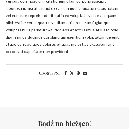
veniam, quis nostrum rcitationem ullam corporis suscipit
laboriosam, nisi ut aliquid ex ea commodi sequatur? Quis autem
vel eum iure reprehenderit qui in ea voluptate velit esse quam
nihil lestiae consequatur, vel illum qui lorem eum fugiat quo
voluptas nulla pariatur? At vero eos et accusamus et iusto odio
dignissimos ducimus qui blanditiis esentium voluptatum deleniti
atque corrupti quos dolores et quas molestias excepturi sint
occaecati cupiditate non provident.
UDOSTĘPNIJ
Bądź na bieżąco!